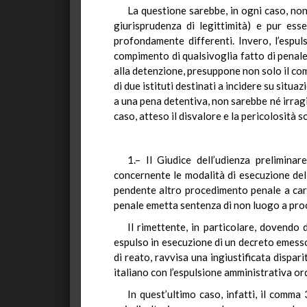
La questione sarebbe, in ogni caso, non
giurisprudenza di legittimità) e pur ess
profondamente differenti. Invero, l’espul
compimento di qualsivoglia fatto di penale
alla detenzione, presuppone non solo il com
di due istituti destinati a incidere su situ
a una pena detentiva, non sarebbe né irragi
caso, atteso il disvalore e la pericolosità 
1.– Il Giudice dell’udienza preliminar
concernente le modalità di esecuzione dell
pendente altro procedimento penale a cari
penale emetta sentenza di non luogo a proc
Il rimettente, in particolare, dovendo 
espulso in esecuzione di un decreto emesso 
di reato, ravvisa una ingiustificata dispar
italiano con l’espulsione amministrativa or
In quest’ultimo caso, infatti, il comma