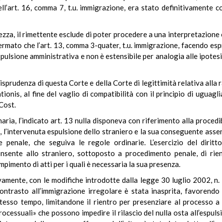
ell’art. 16, comma 7, t.u. immigrazione, era stato definitivamente 
zza, il rimettente esclude di poter procedere a una interpretazione
mato che l’art. 13, comma 3-quater, t.u. immigrazione, facendo espr
pulsione amministrativa e non è estensibile per analogia alle ipotesi
urisprudenza di questa Corte e della Corte di legittimità relativa alla 
ionis, al fine del vaglio di compatibilità con il principio di uguag
 Cost.
naria, l’indicato art. 13 nulla disponeva con riferimento alla procedi
 l’intervenuta espulsione dello straniero e la sua conseguente assen
e penale, che seguiva le regole ordinarie. L’esercizio del diritto
nsente allo straniero, sottoposto a procedimento penale, di rien
mpimento di atti per i quali è necessaria la sua presenza.
ivamente, con le modifiche introdotte dalla legge 30 luglio 2002, n.
 contrasto all’immigrazione irregolare è stata inasprita, favorendo i
tesso tempo, limitandone il rientro per presenziare al processo a 
cessuali» che possono impedire il rilascio del nulla osta all’espulsi