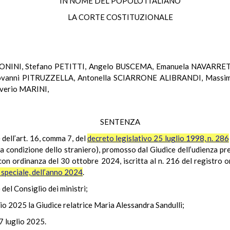
IN NOME DEL POPOLO ITALIANO
LA CORTE COSTITUZIONALE
TONINI, Stefano PETITTI, Angelo BUSCEMA, Emanuela NAVARRETT
ovanni PITRUZZELLA, Antonella SCIARRONE ALIBRANDI, Massimo
averio MARINI,
SENTENZA
e dell’art. 16, comma 7, del
decreto legislativo 25 luglio 1998, n. 286
la condizione dello straniero), promosso dal Giudice dell’udienza pr
 con ordinanza del 30 ottobre 2024, iscritta al n. 216 del registro
e speciale, dell’anno 2024
.
 del Consiglio dei ministri;
glio 2025 la Giudice relatrice Maria Alessandra Sandulli;
 7 luglio 2025.