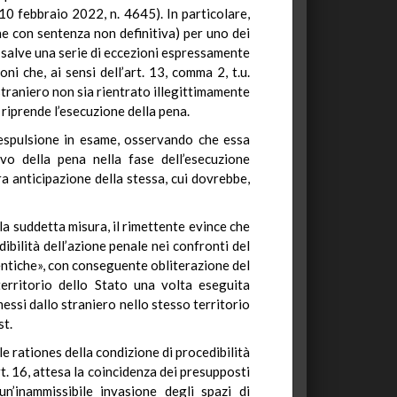
0 febbraio 2022, n. 4645). In particolare,
e con sentenza non definitiva) per uno dei
te salve una serie di eccezioni espressamente
i che, ai sensi dell’art. 13, comma 2, t.u.
straniero non sia rientrato illegittimamente
e riprende l’esecuzione della pena.
l’espulsione in esame, osservando che essa
ivo della pena nella fase dell’esecuzione
a anticipazione della stessa, cui dovrebbe,
la suddetta misura, il rimettente evince che
ibilità dell’azione penale nei confronti del
entiche», con conseguente obliterazione del
 territorio dello Stato una volta eseguita
messi dallo straniero nello stesso territorio
st.
 le rationes della condizione di procedibilità
rt. 16, attesa la coincidenza dei presupposti
n’inammissibile invasione degli spazi di