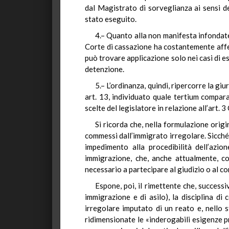
dal Magistrato di sorveglianza ai sensi d
stato eseguito.
4.– Quanto alla non manifesta infondate
Corte di cassazione ha costantemente affer
può trovare applicazione solo nei casi di es
detenzione.
5.– L’ordinanza, quindi, ripercorre la gi
art. 13, individuato quale tertium comparat
scelte del legislatore in relazione all’art. 3
Si ricorda che, nella formulazione origi
commessi dall’immigrato irregolare. Sicché,
impedimento alla procedibilità dell’azion
immigrazione, che, anche attualmente, co
necessario a partecipare al giudizio o al co
Espone, poi, il rimettente che, success
immigrazione e di asilo), la disciplina di
irregolare imputato di un reato e, nello s
ridimensionate le «inderogabili esigenze pro