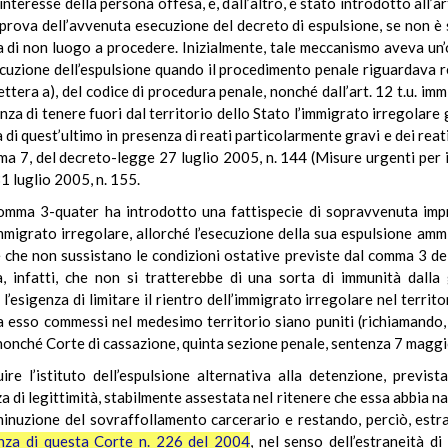
interesse della persona offesa, e, dall’altro, è stato introdotto all’a
 la prova dell’avvenuta esecuzione del decreto di espulsione, se non
a di non luogo a procedere. Inizialmente, tale meccanismo aveva un’o
cuzione dell’espulsione quando il procedimento penale riguardava r
lettera a), del codice di procedura penale, nonché dall’art. 12 t.u. im
nza di tenere fuori dal territorio dello Stato l’immigrato irregolare g
di quest’ultimo in presenza di reati particolarmente gravi e dei reat
mma 7, del decreto-legge 27 luglio 2005, n. 144 (Misure urgenti per 
1 luglio 2005, n. 155.
 comma 3-quater ha introdotto una fattispecie di sopravvenuta impr
mmigrato irregolare, allorché l’esecuzione della sua espulsione amm
e che non sussistano le condizioni ostative previste dal comma 3 de
, infatti, che non si tratterebbe di una sorta di immunità dalla g
l’esigenza di limitare il rientro dell’immigrato irregolare nel territ
a esso commessi nel medesimo territorio siano puniti (richiamando, a 
nonché Corte di cassazione, quinta sezione penale, sentenza 7 maggi
uire l’istituto dell’espulsione alternativa alla detenzione, previst
a di legittimità, stabilmente assestata nel ritenere che essa abbia 
minuzione del sovraffollamento carcerario e restando, perciò, estran
nza di questa Corte n. 226 del 2004
, nel senso dell’estraneità d