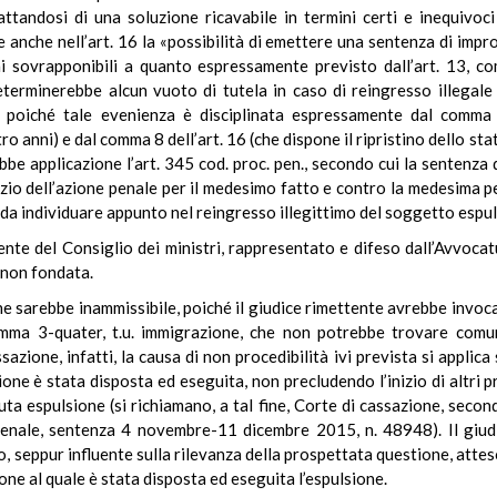
trattandosi di una soluzione ricavabile in termini certi e inequivo
ire anche nell’art. 16 la «possibilità di emettere una sentenza di im
ini sovrapponibili a quanto espressamente previsto dall’art. 13, 
eterminerebbe alcun vuoto di tutela in caso di reingresso illegale
ne, poiché tale evenienza è disciplinata espressamente dal comma
o anni) e dal comma 8 dell’art. 16 (che dispone il ripristino dello sta
bbe applicazione l’art. 345 cod. proc. pen., secondo cui la sentenza
izio dell’azione penale per il medesimo fatto e contro la medesima 
da individuare appunto nel reingresso illegittimo del soggetto espuls
dente del Consiglio dei ministri, rappresentato e difeso dall’Avvoca
 non fondata.
one sarebbe inammissibile, poiché il giudice rimettente avrebbe invo
 comma 3-quater, t.u. immigrazione, che non potrebbe trovare com
azione, infatti, la causa di non procedibilità ivi prevista si appli
sione è stata disposta ed eseguita, non precludendo l’inizio di altri
uta espulsione (si richiamano, a tal fine, Corte di cassazione, sec
enale, sentenza 4 novembre-11 dicembre 2015, n. 48948). Il giudi
, seppur influente sulla rilevanza della prospettata questione, atte
ione al quale è stata disposta ed eseguita l’espulsione.