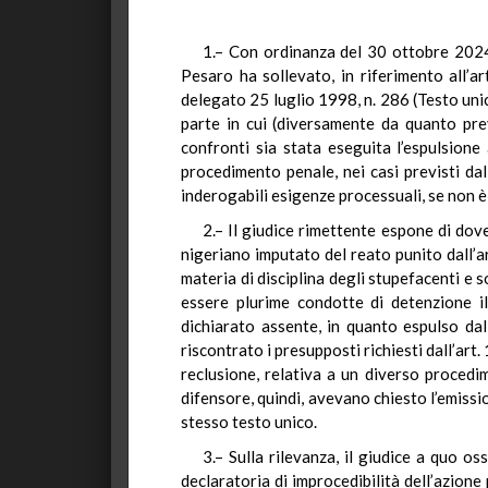
1.– Con ordinanza del 30 ottobre 2024, 
Pesaro ha sollevato, in riferimento all’ar
delegato 25 luglio 1998, n. 286 (Testo unic
parte in cui (diversamente da quanto pre
confronti sia stata eseguita l’espulsione
procedimento penale, nei casi previsti dal
inderogabili esigenze processuali, se non è
2.– Il giudice rimettente espone di dover
nigeriano imputato del reato punito dall’a
materia di disciplina degli stupefacenti e s
essere plurime condotte di detenzione ill
dichiarato assente, in quanto espulso dal
riscontrato i presupposti richiesti dall’art
reclusione, relativa a un diverso procedi
difensore, quindi, avevano chiesto l’emissi
stesso testo unico.
3.– Sulla rilevanza, il giudice a quo o
declaratoria di improcedibilità dell’azione