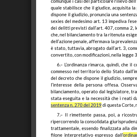
comunque i casi del particolare rilievo dell’
quale stabilisce che il giudice, acquisita
dispone il giudizio, pronuncia una sentenz
sexies del medesimo art. 13 impediva l’ese
dei delitti previsti dall’art. 407, comma 2, 
che, nel bilanciamento tra la ritenuta esige
dell’azione penale, affermava la prevalenza 
è stato, tuttavia, abrogato dall’art. 3, co
convertito, con modificazioni, nella legge 3
6.– L’ordinanza rimarca, quindi, che il
commesso nel territorio dello Stato dall’i
del decreto che dispone il giudizio, sempr
l’interesse della persona offesa. Osserva
bilanciamento, operato dal legislatore, tra 
stata eseguita e la necessità che i reati d
sentenza n. 270 del 2019
di questa Corte, 
7.– Il rimettente passa, poi, a ricostr
ripercorrendo la consolidata giurisprudenz
trattamentale, essendo finalizzata alla di
filone interpretativo espresso dall’
ordina