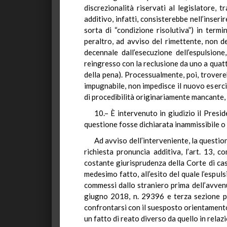
discrezionalità riservati al legislatore, 
additivo, infatti, consisterebbe nell’inser
sorta di “condizione risolutiva”) in term
peraltro, ad avviso del rimettente, non d
decennale dall’esecuzione dell’espulsio
reingresso con la reclusione da uno a quattr
della pena). Processualmente, poi, trovere
impugnabile, non impedisce il nuovo eserc
di procedibilità originariamente mancante, 
10.– È intervenuto in giudizio il Presi
questione fosse dichiarata inammissibile o
Ad avviso dell’interveniente, la questi
richiesta pronuncia additiva, l’art. 13,
costante giurisprudenza della Corte di cass
medesimo fatto, all’esito del quale l’espul
commessi dallo straniero prima dell’avven
giugno 2018, n. 29396 e terza sezione p
confrontarsi con il suesposto orientamento
un fatto di reato diverso da quello in relaz