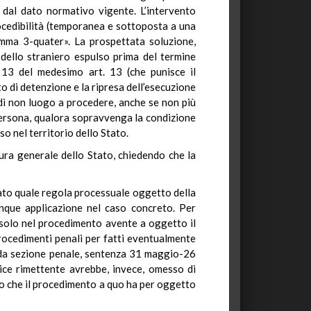
ci dal dato normativo vigente. L’intervento
procedibilità (temporanea e sottoposta a una
comma 3-quater». La prospettata soluzione,
 dello straniero espulso prima del termine
 13 del medesimo art. 13 (che punisce il
to di detenzione e la ripresa dell’esecuzione
 di non luogo a procedere, anche se non più
persona, qualora sopravvenga la condizione
o nel territorio dello Stato.
tura generale dello Stato, chiedendo che la
cato quale regola processuale oggetto della
unque applicazione nel caso concreto. Per
ca solo nel procedimento avente a oggetto il
 procedimenti penali per fatti eventualmente
onda sezione penale, sentenza 31 maggio-26
ce rimettente avrebbe, invece, omesso di
so che il procedimento a quo ha per oggetto