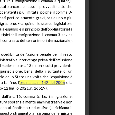
rt. 13 t.u. immigrazione il comma 3-quater, il
 è stato ancora emesso il provvedimento che
peratività più limitata, poiché il comma 3-
eati particolarmente gravi, ossia uno o più
migrazione. Era, quindi, lo stesso legislatore
ià espulso e il principio dell’obbligatorietà
i tipici dell’immigrazione. Il comma 3-sexies
il contrasto del terrorismo internazionale),
ocedibilità dell’azione penale per il reato
inistrativa intervenga prima dell’emissione
l medesimo art. 13 e non risulti prevalente
iurisdizione, bensì della risultante di un
orio dello Stato una volta che l’espulsione è
tal fine, l’
ordinanza n. 142 del 2006
e la
o-12 luglio 2021, n. 26519).
a dall’art. 16, comma 5, t.u. immigrazione,
natura sostanzialmente amministrativa e non
ea al finalismo rieducativo (si richiama il
i questo strumento al sistema delle misure