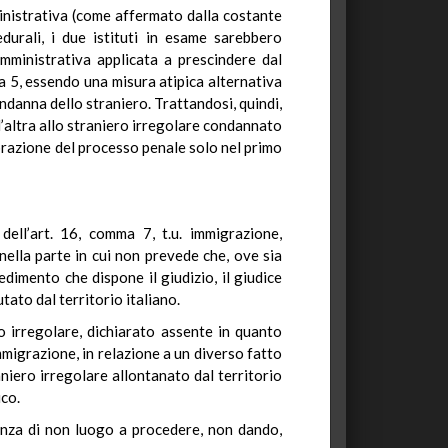
ministrativa (come affermato dalla costante
durali, i due istituti in esame sarebbero
amministrativa applicata a prescindere dal
a 5, essendo una misura atipica alternativa
ndanna dello straniero. Trattandosi, quindi,
 l’altra allo straniero irregolare condannato
ebrazione del processo penale solo nel primo
 dell’art. 16, comma 7, t.u. immigrazione,
nella parte in cui non prevede che, ove sia
imento che dispone il giudizio, il giudice
ato dal territorio italiano.
ro irregolare, dichiarato assente in quanto
mmigrazione, in relazione a un diverso fatto
aniero irregolare allontanato dal territorio
ico.
ntenza di non luogo a procedere, non dando,