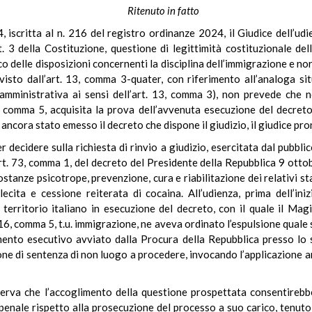
Ritenuto in fatto
iscritta al n. 216 del registro ordinanze 2024, il Giudice dell’udi
t. 3 della Costituzione, questione di legittimità costituzionale del
o delle disposizioni concernenti la disciplina dell’immigrazione e nor
visto dall’art. 13, comma 3-quater, con riferimento all’analoga si
 amministrativa ai sensi dell’art. 13, comma 3), non prevede che 
 comma 5, acquisita la prova dell’avvenuta esecuzione del decreto 
 ancora stato emesso il decreto che dispone il giudizio, il giudice p
 decidere sulla richiesta di rinvio a giudizio, esercitata dal pubblic
rt. 73, comma 1, del decreto del Presidente della Repubblica 9 ottob
ostanze psicotrope, prevenzione, cura e riabilitazione dei relativi s
ecita e cessione reiterata di cocaina. All’udienza, prima dell’iniz
 territorio italiano in esecuzione del decreto, con il quale il Ma
. 16, comma 5, t.u. immigrazione, ne aveva ordinato l’espulsione quale
mento esecutivo avviato dalla Procura della Repubblica presso lo st
one di sentenza di non luogo a procedere, invocando l’applicazione a
sserva che l’accoglimento della questione prospettata consentirebbe
 penale rispetto alla prosecuzione del processo a suo carico, tenuto