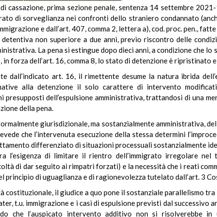
 di cassazione, prima sezione penale, sentenza 14 settembre 2021-1
ato di sorveglianza nei confronti dello straniero condannato (anch
 immigrazione e dall’art. 407, comma 2, lettera a), cod. proc. pen., fat
detentiva non superiore a due anni, previo riscontro delle condizion
nistrativa. La pena si estingue dopo dieci anni, a condizione che lo 
o, in forza dell’art. 16, comma 8, lo stato di detenzione è ripristinato 
te dall’indicato art. 16, il rimettente desume la natura ibrida del
ative alla detenzione il solo carattere di intervento modificat
i presupposti dell’espulsione amministrativa, trattandosi di una mer
zione della pena.
a formalmente giurisdizionale, ma sostanzialmente amministrativa, del
prevede che l’intervenuta esecuzione della stessa determini l’improced
rattamento differenziato di situazioni processuali sostanzialmente id
ra l’esigenza di limitare il rientro dell’immigrato irregolare nel
coltà di dar seguito ai rimpatri forzati) e la necessità che i reati com
el principio di uguaglianza e di ragionevolezza tutelato dall’art. 3 Co
tà costituzionale, il giudice a quo pone il sostanziale parallelismo tra
ter, t.u. immigrazione e i casi di espulsione previsti dal successivo a
ndo che l’auspicato intervento additivo non si risolverebbe in u