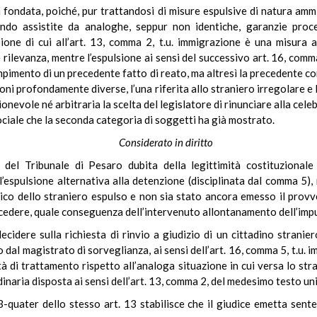
 fondata, poiché, pur trattandosi di misure espulsive di natura am
endo assistite da analoghe, seppur non identiche, garanzie proce
sione di cui all’art. 13, comma 2, t.u. immigrazione è una misura 
 rilevanza, mentre l’espulsione ai sensi del successivo art. 16, comm
pimento di un precedente fatto di reato, ma altresì la precedente co
azioni profondamente diverse, l’una riferita allo straniero irregolare e
onevole né arbitraria la scelta del legislatore di rinunciare alla cel
sociale che la seconda categoria di soggetti ha già mostrato.
Considerato in diritto
e del Tribunale di Pesaro dubita della legittimità costituzionale
’espulsione alternativa alla detenzione (disciplinata dal comma 5), 
co dello straniero espulso e non sia stato ancora emesso il provved
edere, quale conseguenza dell’intervenuto allontanamento dell’imput
decidere sulla richiesta di rinvio a giudizio di un cittadino stranie
dal magistrato di sorveglianza, ai sensi dell’art. 16, comma 5, t.u. i
ità di trattamento rispetto all’analoga situazione in cui versa lo str
dinaria disposta ai sensi dell’art. 13, comma 2, del medesimo testo un
 3-quater dello stesso art. 13 stabilisce che il giudice emetta se