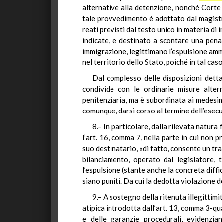
alternative alla detenzione, nonché Corte
tale provvedimento è adottato dal magistr
reati previsti dal testo unico in materia di
indicate, e destinato a scontare una pena 
immigrazione, legittimano l’espulsione ammi
nel territorio dello Stato, poiché in tal cas
Dal complesso delle disposizioni detta
condivide con le ordinarie misure altern
penitenziaria, ma è subordinata ai medesim
comunque, darsi corso al termine dell’esecu
8.– In particolare, dalla rilevata natur
l’art. 16, comma 7, nella parte in cui non 
suo destinatario, «di fatto, consente un t
bilanciamento, operato dal legislatore, t
l’espulsione (stante anche la concreta diffi
siano puniti. Da cui la dedotta violazione d
9.– A sostegno della ritenuta illegittimi
atipica introdotta dall’art. 13, comma 3-qua
e delle garanzie procedurali, evidenzia