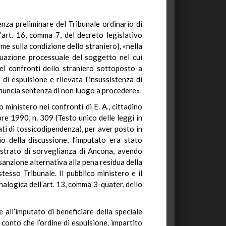
enza preliminare del Tribunale ordinario di
l’art. 16, comma 7, del decreto legislativo
me sulla condizione dello straniero), «nella
tuazione processuale del soggetto nei cui
nei confronti dello straniero sottoposto a
di espulsione e rilevata l’insussistenza di
ronuncia sentenza di non luogo a procedere».
o ministero nei confronti di E. A., cittadino
re 1990, n. 309 (Testo unico delle leggi in
tati di tossicodipendenza), per aver posto in
io della discussione, l’imputato era stato
gistrato di sorveglianza di Ancona, avendo
 sanzione alternativa alla pena residua della
esso Tribunale. Il pubblico ministero e il
nalogica dell’art. 13, comma 3-quater, dello
 all’imputato di beneficiare della speciale
 conto che l’ordine di espulsione, impartito