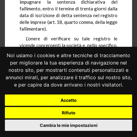
impugnare la sentenza dichiarativa del
fallimento, entro il termine di trenta giorni dalla
data di iscrizione di detta sentenza nel registro
delle imprese (art. 18, quarto comma, della legge
fallimentare).
L’onere di verificare su tale registro le
vicende concernenti la società e, nello specifico,
il suo eventuale fallimento, grava sui soci,
Noi usiamo i cookies e altre tecniche di tracciamento
proprio in quanto consapevoli di essere
per migliorare la tua esperienza di navigazione nel
soggetti al fallimento in estensione. Questo –
nostro sito, per mostrarti contenuti personalizzati e
nella ricostruzione giurisprudenziale – basta a
annunci mirati, per analizzare il traffico sul nostro sito,
preservare il carattere effettivo del diritto di
e per capire da dove arrivano i nostri visitatori.
difesa.
5.5.– Il descritto assetto di interessi pare
Accetto
confermato anche rispetto alla liquidazione
giudiziale, di cui all’art. 256 del decreto
Rifiuto
legislativo 12 gennaio 2019, n. 14 (Codice della
crisi d’impresa e dell’insolvenza in attuazione
Cambia le mie impostazioni
della legge 19 ottobre 2017, n. 155), data la
sostanziale corrispondenza fra quest’ultima