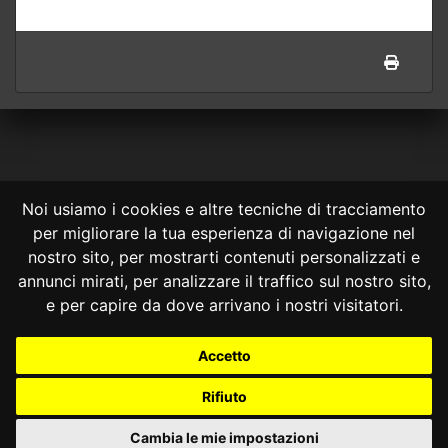
Noi usiamo i cookies e altre tecniche di tracciamento
per migliorare la tua esperienza di navigazione nel
CONSULTA ONLINE DAL 1995 -
NOTE LEGALI
nostro sito, per mostrarti contenuti personalizzati e
annunci mirati, per analizzare il traffico sul nostro sito,
Consulta OnLine non ha prodotto e non è responsabile per i contenuti e
le informazioni legali di siti collegati.
e per capire da dove arrivano i nostri visitatori.
La consultazione di questi o del materiale contenuto nel sito non
costituisce una relazione di consulenza legale.
Accetto
Nessuno deve confidare o agire in base alle informazioni disponibili in
questo sito senza una consulenza legale professionale.
Rifiuto
info@giurcost.org
|
Giurisprudenza Costituzionale
|
Consulta OnLine
|
@giurcost
Cambia le mie impostazioni