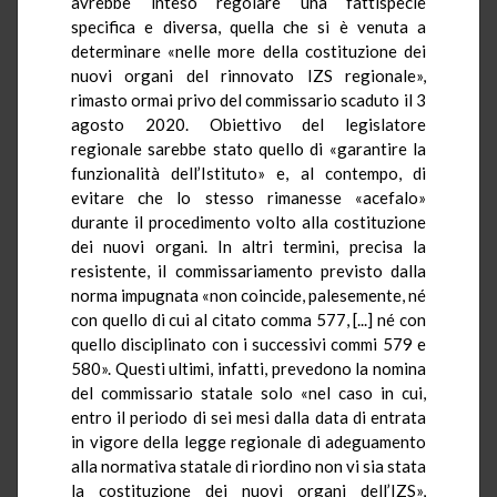
avrebbe inteso regolare una fattispecie
specifica e diversa, quella che si è venuta a
determinare «nelle more della costituzione dei
nuovi organi del rinnovato IZS regionale»,
rimasto ormai privo del commissario scaduto il 3
agosto 2020. Obiettivo del legislatore
regionale sarebbe stato quello di «garantire la
funzionalità dell’Istituto» e, al contempo, di
evitare che lo stesso rimanesse «acefalo»
durante il procedimento volto alla costituzione
dei nuovi organi. In altri termini, precisa la
resistente, il commissariamento previsto dalla
norma impugnata «non coincide, palesemente, né
con quello di cui al citato comma 577, [...] né con
quello disciplinato con i successivi commi 579 e
580». Questi ultimi, infatti, prevedono la nomina
del commissario statale solo «nel caso in cui,
entro il periodo di sei mesi dalla data di entrata
in vigore della legge regionale di adeguamento
alla normativa statale di riordino non vi sia stata
la costituzione dei nuovi organi dell’IZS»,