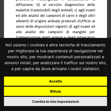
diffusione; b) al servizio diagnostico delle
malattie trasmissibili degli animali; c) agli esami
ed alle analisi dei campioni di carni e degli altri
alimenti di origine animale prelevati d’ufficio ai
sensi delle disposizioni vigenti; d) agli esami ed
alle analisi dei campioni di mangimi per
l’alimentazione degli animali e degli integratori
per mangimi prelevati d’ufficio; e) alla
Noi usiamo i cookies e altre tecniche di tracciamento
propaganda sanitaria ed alla consulenza agli
per migliorare la tua esperienza di navigazione nel
allevatori per la difesa contro le malattie
nostro sito, per mostrarti contenuti personalizzati e
trasmissibili degli animali e per lo sviluppo ed il
annunci mirati, per analizzare il traffico sul nostro sito,
miglioramento igienico delle produzioni animali;
e per capire da dove arrivano i nostri visitatori.
f) alla formazione di personale specializzato nel
campo della zooprofilassi; g) ad ogni altro
compito di interesse veterinario, che venga loro
Accetto
demandato dal Ministero della sanità o dalla
Rifiuto
regione» (art. 3).
La successiva attrazione degli Istituti nella
Cambia le mie impostazioni
sfera delle funzioni amministrative delle
Regioni, realizzata dall’art. 1 della legge 23