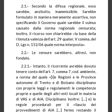
2.1.– Secondo la difesa regionale, esso
sarebbe, anzitutto, inammissibile. Sarebbe
formulato in maniera meramente assertiva, non
specificando il Governo quale sarebbe il vulnus
causato dalla norma regionale censurata;
inoltre, il ricorso non chiarirebbe «la base della
ritenuta valenza dell’art. 29 quater, V comma, del
D. Lgs n. 152/06 quale norma interposta».
2.2.– Le censure sarebbero, altresì, non
fondate.
2.2.1.– Intanto, il ricorrente avrebbe dovuto
tenere conto dell’art. 7, comma 7, cod. ambiente,
a norma del quale «[l]e Regioni e le Province
autonome di Trento e di Bolzano disciplinano
con proprie leggi e regolamenti le competenze
proprie e quelle degli altri enti locali in materia
di VAS e di AIA. Disciplinano inoltre: […] e) le
regole procedurali per il rilascio dei
provvedimenti di AIA […] fermo restando il