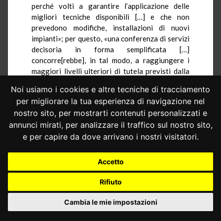
perché volti a garantire l’applicazione delle
migliori tecniche disponibili […] e che non
prevedono modifiche, installazioni di nuovi
impianti»; per questo, «una conferenza di servizi
decisoria in forma semplificata […]
concorre[rebbe], in tal modo, a raggiungere i
maggiori livelli ulteriori di tutela previsti dalla
normativa statale» (così nella Relazione alla II
Noi usiamo i cookies e altre tecniche di tracciamento
Commissione consiliare “Affari istituzionali”, sul
per migliorare la tua esperienza di navigazione nel
progetto di legge n. 119 - XI legislatura, “Legge
nostro sito, per mostrarti contenuti personalizzati e
di semplificazione 2020”).
annunci mirati, per analizzare il traffico sul nostro sito,
4.4.– Per costante giurisprudenza di questa
e per capire da dove arrivano i nostri visitatori.
Corte, la disciplina dei procedimenti di verifica
ambientale è riservata, in via esclusiva, alla
Accetto
legislazione statale (
sentenza n. 178 del 2019
;
nello stesso senso,
sentenza n. 258 del 2020
),
Rifiuto
che rintraccia il punto di equilibrio tra l’esigenza
di semplificazione e di accelerazione del
Cambia le mie impostazioni
procedimento amministrativo, da un lato, e la
«speciale» tutela che deve essere riservata al