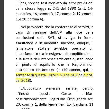
Dijon), nonché testimoniato da altre previsioni
della stessa legge n. 241 del 1990 (artt. 14-
quinquies, 16, comma 3, 17, comma 2, 19, comma
1, e 20, comma 4).
Nel prevedere che la conferenza di servizi, in
caso di riesame dell’AIA alla luce delle
conclusioni sulle BAT, si svolga in forma
simultanea e in modalità sincrona, dunque, il
legislatore statale avrebbe operato un
bilanciamento tra le esigenze di semplificazione
e la tutela dell’interesse ambientale, stabilendo
un punto di equilibrio che le Regioni non
potrebbero «intaccare» (si richiamano, qui, le
sentenze di questa Corte n. 93 del 2019
e
n. 198
del 2018
).
L’Avvocatura generale insiste, perciò,
affinché questa Corte dichiari
costituzionalmente illegittimo l’impugnato art.
20, comma 1, della legge reg. Lombardia n. 11