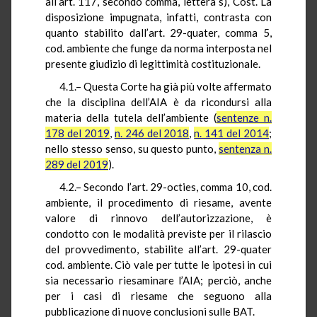
all’art. 117, secondo comma, lettera s), Cost. La
disposizione impugnata, infatti, contrasta con
quanto stabilito dall’art. 29-quater, comma 5,
cod. ambiente che funge da norma interposta nel
presente giudizio di legittimità costituzionale.
4.1.– Questa Corte ha già più volte affermato
che la disciplina dell’AIA è da ricondursi alla
materia della tutela dell’ambiente (
sentenze n.
178 del 2019
,
n. 246 del 2018
,
n. 141 del 2014
;
nello stesso senso, su questo punto,
sentenza n.
289 del 2019
).
4.2.– Secondo l’art. 29-octies, comma 10, cod.
ambiente, il procedimento di riesame, avente
valore di rinnovo dell’autorizzazione, è
condotto con le modalità previste per il rilascio
del provvedimento, stabilite all’art. 29-quater
cod. ambiente. Ciò vale per tutte le ipotesi in cui
sia necessario riesaminare l’AIA; perciò, anche
per i casi di riesame che seguono alla
pubblicazione di nuove conclusioni sulle BAT.