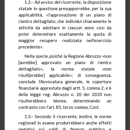
1.2.– Ad avviso del ricorrente, la disposizione
statale in questione presupporrebbe, per la sua
applicabilità, «l’approvazione di un piano di
rientro dettagliato, che individui chiaramente le
attività da adottare in ciascun anno così da
poter determinare esattamente la quota di
maggior recupero realizzata nell’esercizio
precedente».
Nella specie, poiché la Regione Abruzzo «non
[avrebbe] approvato un piano di rientro
dettagliato», la norma statale «non
risult[erebbe] applicabile»; di conseguenza,
conclude l’Avvocatura generale, le coperture
finanziarie apprestate dagli artt. 5, comma 2, e 6
della legge reg. Abruzzo n. 20 del 2020 non
risulterebbero idonee, determinando un
contrasto con l’art. 81, terzo comma, Cost.
1.3.– Secondo il ricorrente, inoltre, le norme
regionali in esame produrrebbero anche effetti
negativi sui saldi di finanza pubblica e