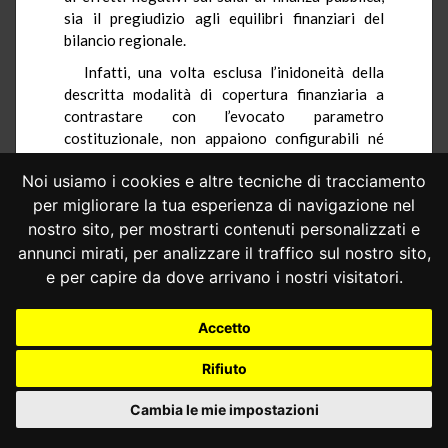
sia il pregiudizio agli equilibri finanziari del
bilancio regionale.
Infatti, una volta esclusa l’inidoneità della
descritta modalità di copertura finanziaria a
contrastare con l’evocato parametro
costituzionale, non appaiono configurabili né
ripercussioni sul disavanzo di amministrazione e
Noi usiamo i cookies e altre tecniche di tracciamento
sul percorso di recupero delineato dal piano di
rientro, né vulnera agli equilibri finanziari del
per migliorare la tua esperienza di navigazione nel
bilancio regionale.
nostro sito, per mostrarti contenuti personalizzati e
annunci mirati, per analizzare il traffico sul nostro sito,
Per Questi Motivi
e per capire da dove arrivano i nostri visitatori.
LA CORTE COSTITUZIONALE
dichiara non fondate le questioni di
Accetto
legittimità costituzionale degli artt. 5, comma 2,
e 6 della legge della Regione Abruzzo 31 luglio
Rifiuto
2020, n. 20, recante «Modifiche alla legge
regionale 12 gennaio 2018, n. 2 (Legge
Cambia le mie impostazioni
organica in materia di sport e impiantistica