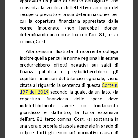
approvato un piano di rientro dettagliato, che
consenta la verifica dell’effettivo anticipo del
recupero previsto e la sua determinazione», per
cui la copertura finanziaria apprestata dalle
norme impugnate «non [sarebbe] idonea,
determinando un contrasto» con l’art. 81, terzo
comma, Cost.
Alla censura illustrata il ricorrente collega
inoltre quella per cui le norme regionali in esame
produrrebbero effetti negativi sui saldi di
finanza pubblica e pregiudicherebbero gli
equilibri finanziari del bilancio regionale; viene
citata al riguardo la sentenza di questa
Corte n.
197 del 2019
secondo la quale, da un lato, «la
copertura finanziaria delle spese deve
indefettibilmente avere un fondamento
giuridico» e, dall’altro, la forza espansiva
dell’art. 81, terzo comma, Cost. «si sostanzia in
una vera e propria clausola generale in grado di
colpire tutti gli enunciati normativi causa di