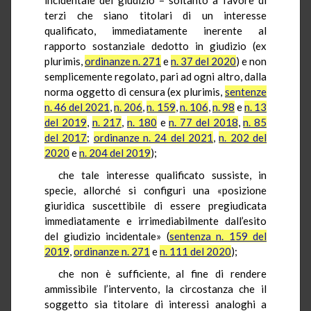
terzi che siano titolari di un interesse
qualificato, immediatamente inerente al
rapporto sostanziale dedotto in giudizio (ex
plurimis,
ordinanze n. 271
e
n. 37 del 2020
) e non
semplicemente regolato, pari ad ogni altro, dalla
norma oggetto di censura (ex plurimis,
sentenze
n. 46 del 2021
,
n. 206
,
n. 159
,
n. 106
,
n. 98
e
n. 13
del 2019
,
n. 217
,
n. 180
e
n. 77 del 2018
,
n. 85
del 2017
;
ordinanze n. 24 del 2021
,
n. 202 del
2020
e
n. 204 del 2019
);
che tale interesse qualificato sussiste, in
specie, allorché si configuri una «posizione
giuridica suscettibile di essere pregiudicata
immediatamente e irrimediabilmente dall’esito
del giudizio incidentale» (
sentenza n. 159 del
2019
,
ordinanze n. 271
e
n. 111 del 2020
);
che non è sufficiente, al fine di rendere
ammissibile l’intervento, la circostanza che il
soggetto sia titolare di interessi analoghi a