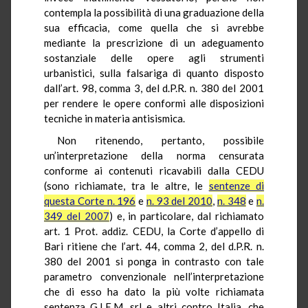
contempla la possibilità di una graduazione della
sua efficacia, come quella che si avrebbe
mediante la prescrizione di un adeguamento
sostanziale delle opere agli strumenti
urbanistici, sulla falsariga di quanto disposto
dall’art. 98, comma 3, del d.P.R. n. 380 del 2001
per rendere le opere conformi alle disposizioni
tecniche in materia antisismica.
Non ritenendo, pertanto, possibile
un’interpretazione della norma censurata
conforme ai contenuti ricavabili dalla CEDU
(sono richiamate, tra le altre, le
sentenze di
questa Corte n. 196
e
n. 93 del 2010
,
n. 348
e
n.
349 del 2007
) e, in particolare, dal richiamato
art. 1 Prot. addiz. CEDU, la Corte d’appello di
Bari ritiene che l’art. 44, comma 2, del d.P.R. n.
380 del 2001 si ponga in contrasto con tale
parametro convenzionale nell’interpretazione
che di esso ha dato la più volte richiamata
sentenza G.I.E.M. srl e altri contro Italia, che