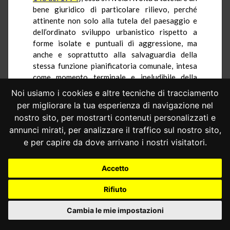
bene giuridico di particolare rilievo, perché
attinente non solo alla tutela del paesaggio e
dell’ordinato sviluppo urbanistico rispetto a
forme isolate e puntuali di aggressione, ma
anche e soprattutto alla salvaguardia della
stessa funzione pianificatoria comunale, intesa
come momento terminale e ineludibile della
complessiva strategia di programmazione delle
Noi usiamo i cookies e altre tecniche di tracciamento
forme di intervento sul territorio.
per migliorare la tua esperienza di navigazione nel
3.2.– In base a tali presupposti, la confisca
nostro sito, per mostrarti contenuti personalizzati e
prevista dalla norma censurata è stata
annunci mirati, per analizzare il traffico sul nostro sito,
inizialmente interpretata e applicata nel senso
e per capire da dove arrivano i nostri visitatori.
che essa, anche con riguardo ai terzi acquirenti
delle aree illegittimamente frazionate o dei beni
Accetto
abusivamente costruiti, potesse essere disposta
automaticamente dal giudice per il solo fatto
Rifiuto
obiettivo costituito dal carattere abusivo
dell’opera, prescindendo così tanto da un
Cambia le mie impostazioni
accertamento della sussistenza dell’elemento
psicologico del reato, quanto – ed è il punto che