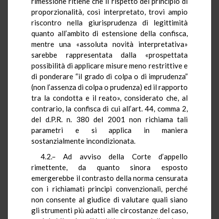
rimessione ritiene che il rispetto del principio di
proporzionalità, così interpretato, trovi ampio
riscontro nella giurisprudenza di legittimità
quanto all’ambito di estensione della confisca,
mentre una «assoluta novità interpretativa»
sarebbe rappresentata dalla «prospettata
possibilità di applicare misure meno restrittive e
di ponderare “il grado di colpa o di imprudenza”
(non l’assenza di colpa o prudenza) ed il rapporto
tra la condotta e il reato», considerato che, al
contrario, la confisca di cui all’art. 44, comma 2,
del d.P.R. n. 380 del 2001 non richiama tali
parametri e si applica in maniera
sostanzialmente incondizionata.
4.2.– Ad avviso della Corte d’appello
rimettente, da quanto sinora esposto
emergerebbe il contrasto della norma censurata
con i richiamati principi convenzionali, perché
non consente al giudice di valutare quali siano
gli strumenti più adatti alle circostanze del caso,