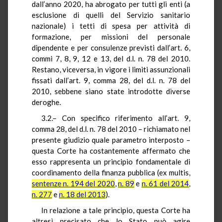
dall’anno 2020, ha abrogato per tutti gli enti (a
esclusione di quelli del Servizio sanitario
nazionale) i tetti di spesa per attività di
formazione, per missioni del personale
dipendente e per consulenze previsti dall’art. 6,
commi 7, 8, 9, 12 e 13, del d.l. n. 78 del 2010.
Restano, viceversa, in vigore i limiti assunzionali
fissati dall’art. 9, comma 28, del d.l. n. 78 del
2010, sebbene siano state introdotte diverse
deroghe.
3.2.– Con specifico riferimento all’art. 9,
comma 28, del d.l. n. 78 del 2010 – richiamato nel
presente giudizio quale parametro interposto –
questa Corte ha costantemente affermato che
esso rappresenta un principio fondamentale di
coordinamento della finanza pubblica (ex multis,
sentenze n. 194 del 2020
,
n. 89
e
n. 61 del 2014
,
n. 277
e
n. 18 del 2013
).
In relazione a tale principio, questa Corte ha
altresì precisato che lo Stato può agire