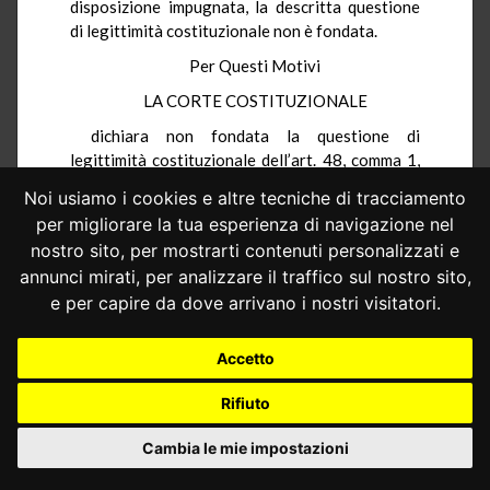
disposizione impugnata, la descritta questione
di legittimità costituzionale non è fondata.
Per Questi Motivi
LA CORTE COSTITUZIONALE
dichiara non fondata la questione di
legittimità costituzionale dell’art. 48, comma 1,
della legge della Regione Toscana 6 luglio 2020,
Noi usiamo i cookies e altre tecniche di tracciamento
n. 51 (Legge di manutenzione dell’ordinamento
per migliorare la tua esperienza di navigazione nel
regionale 2019), nella parte in cui abroga l’art.
nostro sito, per mostrarti contenuti personalizzati e
1, commi 3 e 4, della legge della Regione
annunci mirati, per analizzare il traffico sul nostro sito,
Toscana 29 dicembre 2010, n. 65 (Legge
e per capire da dove arrivano i nostri visitatori.
finanziaria per l’anno 2011), promossa, in
riferimento all’art. 117, terzo comma, della
Costituzione, in relazione all’art. 9, comma 28,
Accetto
del decreto-legge 31 maggio 2010, n. 78
(Misure urgenti in materia di stabilizzazione
Rifiuto
finanziaria e di competitività economica),
convertito, con modificazioni, nella legge 30
Cambia le mie impostazioni
luglio 2010, n. 122, dal Presidente del Consiglio