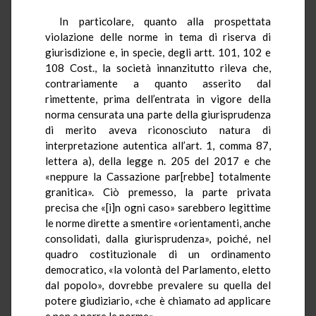
In particolare, quanto alla prospettata
violazione delle norme in tema di riserva di
giurisdizione e, in specie, degli artt. 101, 102 e
108 Cost., la società innanzitutto rileva che,
contrariamente a quanto asserito dal
rimettente, prima dell’entrata in vigore della
norma censurata una parte della giurisprudenza
di merito aveva riconosciuto natura di
interpretazione autentica all’art. 1, comma 87,
lettera a), della legge n. 205 del 2017 e che
«neppure la Cassazione par[rebbe] totalmente
granitica». Ciò premesso, la parte privata
precisa che «[i]n ogni caso» sarebbero legittime
le norme dirette a smentire «orientamenti, anche
consolidati, dalla giurisprudenza», poiché, nel
quadro costituzionale di un ordinamento
democratico, «la volontà del Parlamento, eletto
dal popolo», dovrebbe prevalere su quella del
potere giudiziario, «che è chiamato ad applicare
e non a porre le norme».