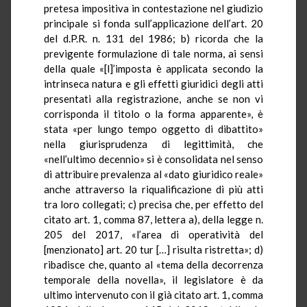
pretesa impositiva in contestazione nel giudizio
principale si fonda sull’applicazione dell’art. 20
del d.P.R. n. 131 del 1986; b) ricorda che la
previgente formulazione di tale norma, ai sensi
della quale «[l]’imposta è applicata secondo la
intrinseca natura e gli effetti giuridici degli atti
presentati alla registrazione, anche se non vi
corrisponda il titolo o la forma apparente», è
stata «per lungo tempo oggetto di dibattito»
nella giurisprudenza di legittimità, che
«nell’ultimo decennio» si è consolidata nel senso
di attribuire prevalenza al «dato giuridico reale»
anche attraverso la riqualificazione di più atti
tra loro collegati; c) precisa che, per effetto del
citato art. 1, comma 87, lettera a), della legge n.
205 del 2017, «l’area di operatività del
[menzionato] art. 20 tur […] risulta ristretta»; d)
ribadisce che, quanto al «tema della decorrenza
temporale della novella», il legislatore è da
ultimo intervenuto con il già citato art. 1, comma