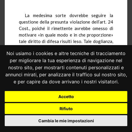
La medesima sorte dovrebbe seguire la
questione della presunta violazione dell’art. 24
Cost., poiché il rimettente avrebbe omesso di
motivare «in quale modo e in che proporzione»
tale diritto di difesa risulti leso. Tale doglianza,
inoltre, sarebbe comunque infondata poiché le
Noi usiamo i cookies e altre tecniche di tracciamento
questioni interpretative prospettate dal giudice
per migliorare la tua esperienza di navigazione nel
a quo non inciderebbero sull’espletamento dei
poteri processuali dell’ente impositore, quanto
nostro sito, per mostrarti contenuti personalizzati e
piuttosto di quelli amministrativi di
annunci mirati, per analizzare il traffico sul nostro sito,
accertamento del tributo «i quali, come noto,
e per capire da dove arrivano i nostri visitatori.
trovano luogo prima del processo».
Accetto
Infondata sarebbe, poi, la lamentata
Rifiuto
violazione dell’art. 6 CEDU per
l’irragionevolezza di una norma retroattiva
Cambia le mie impostazioni
priva di un comprovato interesse generale.
Osserva al riguardo l’ANTI Lombardia che la tesi