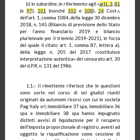
b) in subordine, in riferimento agli «
artt. 3
,
81
(e
97
),
101
(nonché
102
e
108
),
24
Cost.»,
dell’art. 1, comma 1084, della legge 30 dicembre
2018, n. 145 (Bilancio di previsione dello Stato
per l’anno finanziario 2019 e bilancio
pluriennale per il triennio 2019-2021), in forza
del quale il citato art. 1, comma 87, lettera a),
della legge n. 205 del 2017 «costituisce
interpretazione autentica» del censurato art. 20
del d.P.R. n. 131 del 1986.
1.1.– Il rimettente riferisce che le questioni
sono sorte nel corso di sei giudizi riuniti
originati da autonomi ricorsi con cui le società
Pag Italy srl, Immobiliare 37 spa, Immobiliare 36
spa e Immobiliare 38 spa hanno impugnato
distinti avvisi di liquidazione per il recupero
dell’imposta proporzionale di registro, aventi ad
oggetto la riqualificazione come cessione di