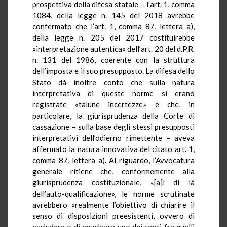
prospettiva della difesa statale – l’art. 1, comma
1084, della legge n. 145 del 2018 avrebbe
confermato che l’art. 1, comma 87, lettera a),
della legge n. 205 del 2017 costituirebbe
«interpretazione autentica» dell’art. 20 del d.P.R.
n. 131 del 1986, coerente con la struttura
dell’imposta e il suo presupposto. La difesa dello
Stato dà inoltre conto che sulla natura
interpretativa di queste norme si erano
registrate «talune incertezze» e che, in
particolare, la giurisprudenza della Corte di
cassazione – sulla base degli stessi presupposti
interpretativi dell’odierno rimettente – aveva
affermato la natura innovativa del citato art. 1,
comma 87, lettera a). Al riguardo, l’Avvocatura
generale ritiene che, conformemente alla
giurisprudenza costituzionale, «[a]l di là
dell’auto-qualificazione», le norme scrutinate
avrebbero «realmente l’obiettivo di chiarire il
senso di disposizioni preesistenti, ovvero di
escludere o di enucleare uno dei sensi fra quelli