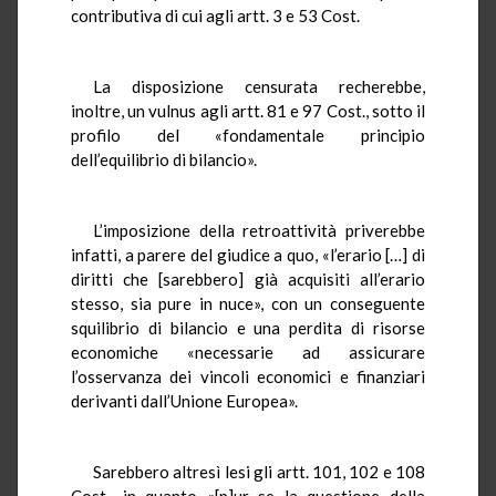
contributiva di cui agli artt. 3 e 53 Cost.
La disposizione censurata recherebbe,
inoltre, un vulnus agli artt. 81 e 97 Cost., sotto il
profilo del «fondamentale principio
dell’equilibrio di bilancio».
L’imposizione della retroattività priverebbe
infatti, a parere del giudice a quo, «l’erario […] di
diritti che [sarebbero] già acquisiti all’erario
stesso, sia pure in nuce», con un conseguente
squilibrio di bilancio e una perdita di risorse
economiche «necessarie ad assicurare
l’osservanza dei vincoli economici e finanziari
derivanti dall’Unione Europea».
Sarebbero altresì lesi gli artt. 101, 102 e 108
Cost., in quanto «[p]ur se la questione della