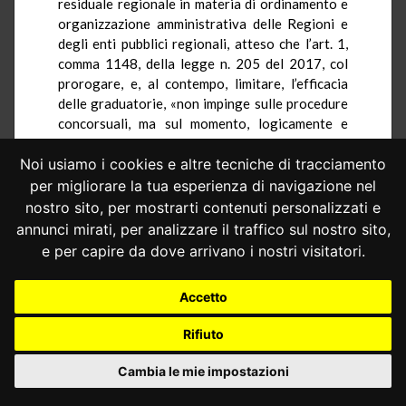
residuale regionale in materia di ordinamento e
organizzazione amministrativa delle Regioni e
degli enti pubblici regionali, atteso che l’art. 1,
comma 1148, della legge n. 205 del 2017, col
prorogare, e, al contempo, limitare, l’efficacia
delle graduatorie, «non
impinge
sulle procedure
concorsuali, ma sul momento, logicamente e
cronologicamente successivo,
dell’individuazione degli aventi diritto
Noi usiamo i cookies e altre tecniche di tracciamento
all’assunzione».
per migliorare la tua esperienza di navigazione nel
nostro sito, per mostrarti contenuti personalizzati e
4.
4.–
A nulla varrebbe anche il richiamo,
annunci mirati, per analizzare il traffico sul nostro sito,
operato dalla Regione autonoma, alla
e per capire da dove arrivano i nostri visitatori.
competenza legislativa a essa attribuita dall’art.
3, unico comma, lettera f), dello statuto speciale.
Anche a voler ritenere che la disposizione
Accetto
impugnata riguardi la materia «finanze regionali
e comunali», infatti, «continuerebbe a sussistere
Rifiuto
[…] l’esigenza di un coordinamento della norma
regionale con quella statale».
Cambia le mie impostazioni
4.
5.–
Quanto alle questioni promosse in