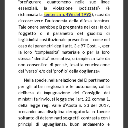
"prefigurare, quantomeno nelle sue linee
essenziali, la violazione ipotizzata”» (è
richiamata la
sentenza n. 496 del 1993
), «così da
circoscrivere l’autonomia della difesa tecnica».
Tale onere sarebbe più pregnante nei casi in cui
l’oggetto o il parametro del giudizio di
legittimità costituzionale presentino – come nel
caso dei parametri degli artt. 3 e 97 Cost. –, «per
la loro "complessità” materiale o per la loro
stessa "identità” normativa, un’ampiezza tale da
non consentire, di per sé, l’esatta enucleazione
del "verso” e/o del "profilo” della doglianza».
Nella specie, nella relazione del Dipartimento
per gli affari regionali e le autonomie, cui la
delibera di impugnazione del Consiglio dei
ministri fa rinvio, si legge che l’art. 22, comma 1,
della legge reg. Valle d’Aosta n. 23 del 2017,
«recando una disciplina derogatoria in favore
soltanto di determinati soggetti, contrasta con i
principi di uguaglianza, buon andamento e