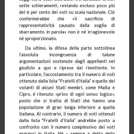
sette schieramenti, restando escluso poco più
del 6 per cento dei voti su scala nazionale. Ciò
confermerebbe che «il sacrificio di
rappresentatività causato dalla soglia di
sbarramento in parola» non è né irragionevole
né sproporzionato.
Da ultimo, la difesa della parte sottolinea
l’assoluta incongruenza di talune
argomentazioni sostenute dagli appellanti nel
giudizio a quo e riprese dal rimettente. In
particolare, l’accostamento tra il numero di voti
ottenuto dalla lista "Fratelli d’Italia” e quello dei
votanti di alcuni Stati membri, come Malta e
Cipro, è ritenuto «privo di ogni senso logico»,
posto che si tratta di Stati che hanno una
popolazione di gran lunga inferiore a quella
italiana. Al contrario, il numero di voti ottenuti
dalla lista "Fratelli d’Italia” andrebbe posto a
confronto con il numero complessivo dei voti
espressi in Italia. Né – sempre a detta della