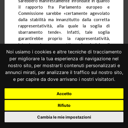
sarebbero manifestamente infondate in quanto
il rapporto fra Parlamento europeo e
Commissione sarebbe «certamente agevolato
dalla stabilità ma innanzitutto dalla corretta
rappresentatività, alla quale la soglia di
sbarramento tende». Infatti, tale soglia
garantirebbe proprio la rappresentatività,
introducendo un correttivo al principio di
proporzionalità, teso a scongiurare la
Noi usiamo i cookies e altre tecniche di tracciamento
dispersione del voto e la frammentazione delle
per migliorare la tua esperienza di navigazione nel
forze politiche; la stabilità e la governabilità
nostro sito, per mostrarti contenuti personalizzati e
sarebbero obiettivi solo "mediati”. Secondo la
annunci mirati, per analizzare il traffico sul nostro sito,
difesa di Caputo inoltre le decisioni del
e per capire da dove arrivano i nostri visitatori.
Tribunale costituzionale tedesco non sarebbero
un idoneo termine di paragone, per la diversità
Accetto
dell’ordinamento italiano rispetto a quello
tedesco.
Rifiuto
3.3.– Con atto depositato il 24 luglio 2017 si
sono costituiti davanti alla Corte costituzionale
Cambia le mie impostazioni
Giorgia Meloni e altri sei soggetti: Meloni e