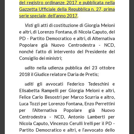
del registro ordinanze 2017 e pubblicata nella
Gazzetta Ufficiale della Repubblica n. 27, prima
serie speciale, dell’anno 2017
.
Visti
gli atti di costituzione di Giorgia Meloni
e altri, di Lorenzo Fontana, di Nicola Caputo, del
PD - Partito Democratico e altri, di Alternativa
Popolare già Nuovo Centrodestra - NCD,
nonché l’atto di intervento del Presidente del
Consiglio dei ministri;
udito
nella udienza pubblica del 23 ottobre
2018 il Giudice relatore Daria de
Pretis
;
uditi
gli avvocati Federico Tedeschini e
Elisabetta Rampelli per Giorgia Meloni e altri,
Felice Carlo
Besostri
per Marco
Scurria
e altro,
Luca Tozzi per Lorenzo Fontana, Enzo
Perrettini
per l’Alternativa Popolare già Nuovo
Centrodestra - NCD, Antonio Lamberti per
Nicola Caputo, Vincenzo
Cerulli
Irelli per il PD -
Partito Democratico e altri, e l’avvocato dello