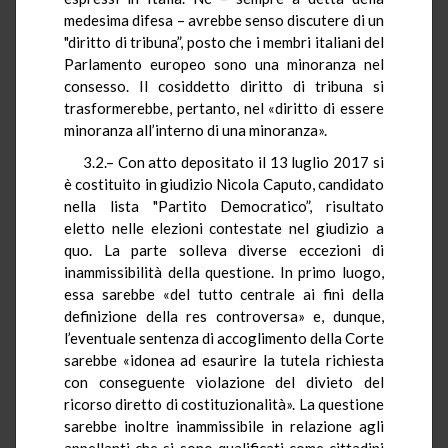
medesima difesa – avrebbe senso discutere di un
"diritto di tribuna”, posto che i membri italiani del
Parlamento europeo sono una minoranza nel
consesso. Il cosiddetto diritto di tribuna si
trasformerebbe, pertanto, nel «diritto di essere
minoranza all’interno di una minoranza».
3.2.– Con atto depositato il 13 luglio 2017 si
è costituito in giudizio Nicola Caputo, candidato
nella lista "Partito Democratico”, risultato
eletto nelle elezioni contestate nel giudizio a
quo. La parte solleva diverse eccezioni di
inammissibilità della questione. In primo luogo,
essa sarebbe «del tutto centrale ai fini della
definizione della res controversa» e, dunque,
l’eventuale sentenza di accoglimento della Corte
sarebbe «idonea ad esaurire la tutela richiesta
con conseguente violazione del divieto del
ricorso diretto di costituzionalità». La questione
sarebbe inoltre inammissibile in relazione agli
appellanti che si sono qualificati come cittadini