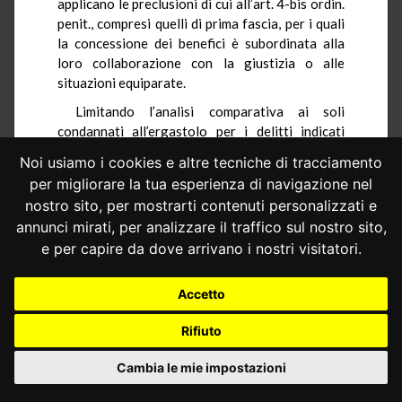
applicano le preclusioni di cui all’art. 4-bis ordin.
penit., compresi quelli di prima fascia, per i quali
la concessione dei benefici è subordinata alla
loro collaborazione con la giustizia o alle
situazioni equiparate.
Limitando l’analisi comparativa ai soli
condannati all’ergastolo per i delitti indicati
dall’art. 58-quater ordin. penit. – i soli coinvolti
Noi usiamo i cookies e altre tecniche di tracciamento
dalla questione di legittimità costituzionale
per migliorare la tua esperienza di navigazione nel
oggi sottoposta all’esame di questa Corte –,
nostro sito, per mostrarti contenuti personalizzati e
conviene in particolare evidenziare i seguenti
annunci mirati, per analizzare il traffico sul nostro sito,
profili differenziali del regime agli stessi
e per capire da dove arrivano i nostri visitatori.
applicabile, rispetto a quello applicabile alla
generalità degli altri condannati all’ergastolo,
soggetti o non alle preclusioni di cui all’art. 4-bis
Accetto
ordin. penit.
Rifiuto
La generalità degli ergastolani non
sottoposti al regime di cui all’art. 58-quater
Cambia le mie impostazioni
ordin. penit. può di regola essere ammessa: a) al
lavoro all’esterno, dopo l’espiazione di almeno