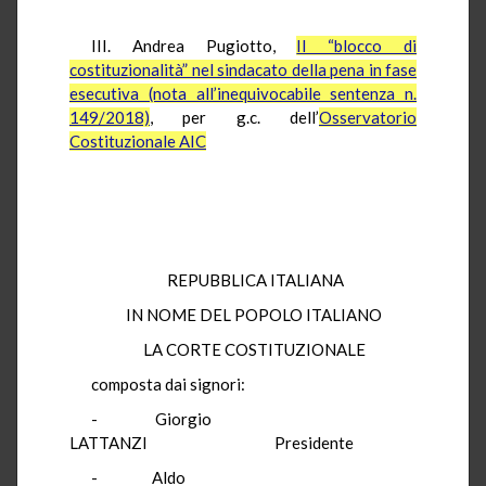
III. Andrea Pugiotto,
Il “blocco di
costituzionalità” nel sindacato della pena in fase
esecutiva (nota all’inequivocabile sentenza n.
149/2018)
, per g.c. dell’
Osservatorio
Costituzionale AIC
REPUBBLICA ITALIANA
IN NOME DEL POPOLO ITALIANO
LA CORTE COSTITUZIONALE
composta dai signori:
- Giorgio
LATTANZI Presidente
- Aldo