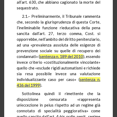
all’art. 630, che abbiano cagionato la morte del
sequestrato.
2.1.– Preliminarmente, il Tribunale rammenta
che, secondo la giurisprudenza di questa Corte,
l’ineliminabile funzione rieducativa della pena
sancita dall’art. 27, terzo comma, Cost. si
opporrebbe, nell’ambito del diritto penitenziario,
ad una «prevalenza assoluta delle esigenze di
prevenzione sociale su quelle di recupero dei
condannati» (
sentenza n. 189 del 2010
), essendo
invece criterio «costituzionalmente vincolante»
quello che «esclude rigidi automatismi e richiede
sia resa possibile invece una valutazione
individualizzante caso per caso» (
sentenza n.
436 del 1999
).
Sottolinea quindi il rimettente che la
disposizione censurata «rappresenta
un’eccezione in peius rispetto ad un regime già
connotato di specialità peggiorativa» come
quello sancito dall’art. 4-bis ordin. penit., regime