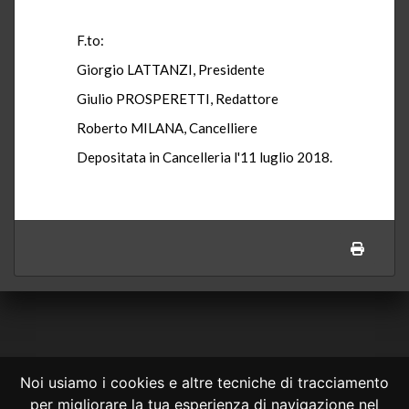
F.to:
Giorgio LATTANZI, Presidente
Giulio PROSPERETTI, Redattore
Roberto MILANA, Cancelliere
Depositata in Cancelleria l'11 luglio 2018.
Noi usiamo i cookies e altre tecniche di tracciamento
per migliorare la tua esperienza di navigazione nel
CONSULTA ONLINE DAL 1995 -
NOTE LEGALI