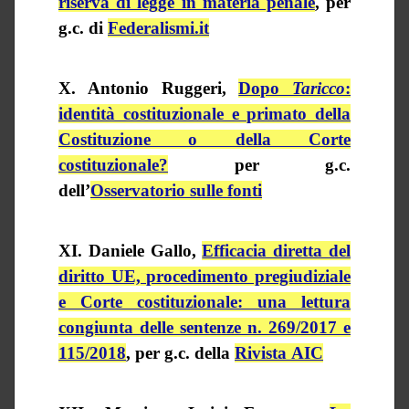
riserva di legge in materia penale
, per
g.c.
di
Federalismi.it
X. Antonio Ruggeri,
Dopo
Taricco
:
identità costituzionale e primato della
Costituzione o della Corte
costituzionale?
per
g.c.
dell’
Osservatorio sulle fonti
XI. Daniele Gallo,
Efficacia diretta del
diritto UE, procedimento pregiudiziale
e Corte costituzionale: una lettura
congiunta delle sentenze n. 269/2017 e
115/2018
,
per
g.c.
della
Rivista AIC