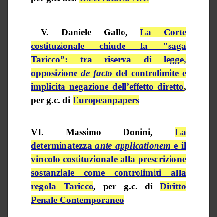
V. Daniele Gallo,
La Corte
costituzionale chiude la "saga
Taricco”: tra riserva di legge,
opposizione
de facto
del
controlimite
e
implicita negazione dell’effetto diretto
,
per
g.c.
di
Europeanpapers
VI. Massimo
Donini
,
La
determinatezza
ante
applicationem
e il
vincolo costituzionale alla prescrizione
sostanziale come controlimiti alla
regola
Taricco
, per
g.c.
di
Diritto
Penale Contemporaneo