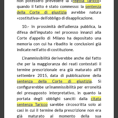
non potessero prevedere la «
regola Taricco
»
quando il fatto è stato commesso: la
sentenza
della Corte di giustizia
avrebbe natura
«costitutiva» dell’obbligo di disapplicazione.
10.– In prossimità dell’udienza pubblica, la
difesa dell’imputato nel processo innanzi alla
Corte d’appello di Milano ha depositato una
memoria con cui ha ribadito le conclusioni già
indicate nell’atto di costituzione.
L’inammissibilità deriverebbe anche dal fatto
che per la maggioranza dei reati contestati il
termine prescrizionale era già maturato all’8
settembre 2015, data di pubblicazione della
sentenza della Corte di giustizia
. Si
configurerebbe un’inammissibilità per erroneità
del presupposto interpretativo, in quanto la
portata degli obblighi sanciti dalla
citata
sentenza Taricco
sarebbe circoscritta solo ai
casi in cui il termine della prescrizione non era
già maturato al momento della sua