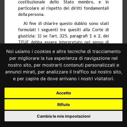
costituzionale dello Stato membro, e in
particolare al rispetto dei diritti fondamentali
della persona.
Al fine di chiarire questo dubbio sono stati
formulati i seguenti tre quesiti alla Corte di
giustizia: 1) se l’art. 325, paragrafi 1 e 2, del
TFUE debba essere interpretato nel senso di
imporre al giudice penale di non applicare una
Noi usiamo i cookies e altre tecniche di tracciamento
normativa nazionale sulla prescrizione che osta
per migliorare la tua esperienza di navigazione nel
in un numero considerevole di casi alla
nostro sito, per mostrarti contenuti personalizzati e
repressione di gravi frodi in danno degli
annunci mirati, per analizzare il traffico sul nostro sito,
interessi finanziari dell’Unione, ovvero che
e per capire da dove arrivano i nostri visitatori.
prevede termini di prescrizione più brevi per
frodi che ledono gli interessi finanziari
dell’Unione di quelli previsti per le frodi lesive
Accetto
degli interessi finanziari dello Stato, anche
quando tale omessa applicazione sia priva di una
Rifiuto
base legale sufficientemente determinata; 2) se
Cambia le mie impostazioni
l’art. 325, paragrafi 1 e 2, del TFUE debba essere
interpretato nel senso di imporre al giudice