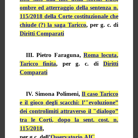
ombre ed atterraggio della sentenza n.
115/2018 della Corte costituzionale che
chiude (?) la saga Taricco
, per g. c. di
Diritti Comparati
III. Pietro
Faraguna
,
Roma
locuta
,
Taricco
finita
, per g. c. di
Diritti
Comparati
IV. Simona
Polimeni
,
Il caso
Taricco
e il gioco degli scacchi: l’"evoluzione”
dei controlimiti attraverso il "dialogo”
tra le Corti, dopo la
sent
.
cost
. n.
115/2018
,
per
g.c.
dell’
Osservatorio AIC