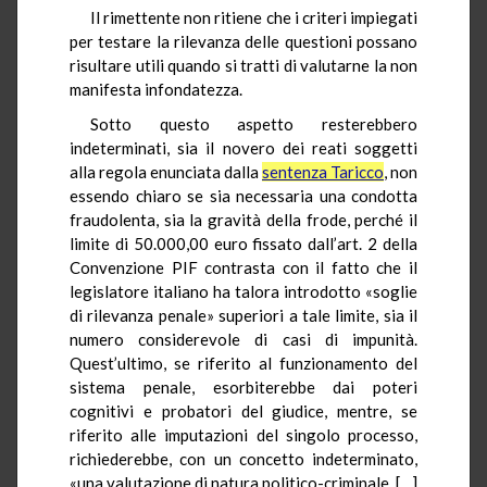
Il rimettente non ritiene che i criteri impiegati
per testare la rilevanza delle questioni possano
risultare utili quando si tratti di valutarne la non
manifesta infondatezza.
Sotto questo aspetto resterebbero
indeterminati, sia il novero dei reati soggetti
alla regola enunciata dalla
sentenza Taricco
, non
essendo chiaro se sia necessaria una condotta
fraudolenta, sia la gravità della frode, perché il
limite di 50.000,00 euro fissato dall’art. 2 della
Convenzione PIF contrasta con il fatto che il
legislatore italiano ha talora introdotto «soglie
di rilevanza penale» superiori a tale limite, sia il
numero considerevole di casi di impunità.
Quest’ultimo, se riferito al funzionamento del
sistema penale, esorbiterebbe dai poteri
cognitivi e probatori del giudice, mentre, se
riferito alle imputazioni del singolo processo,
richiederebbe, con un concetto indeterminato,
«una valutazione di natura politico-criminale, […]