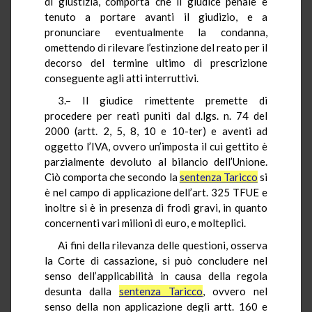
di giustizia, comporta che il giudice penale è
tenuto a portare avanti il giudizio, e a
pronunciare eventualmente la condanna,
omettendo di rilevare l’estinzione del reato per il
decorso del termine ultimo di prescrizione
conseguente agli atti interruttivi.
3.– Il giudice rimettente premette di
procedere per reati puniti dal d.lgs. n. 74 del
2000 (artt. 2, 5, 8, 10 e 10-ter) e aventi ad
oggetto l’IVA, ovvero un’imposta il cui gettito è
parzialmente devoluto al bilancio dell’Unione.
Ciò comporta che secondo la
sentenza Taricco
si
è nel campo di applicazione dell’art. 325 TFUE e
inoltre si è in presenza di frodi gravi, in quanto
concernenti vari milioni di euro, e molteplici.
Ai fini della rilevanza delle questioni, osserva
la Corte di cassazione, si può concludere nel
senso dell’applicabilità in causa della regola
desunta dalla
sentenza Taricco
, ovvero nel
senso della non applicazione degli artt. 160 e