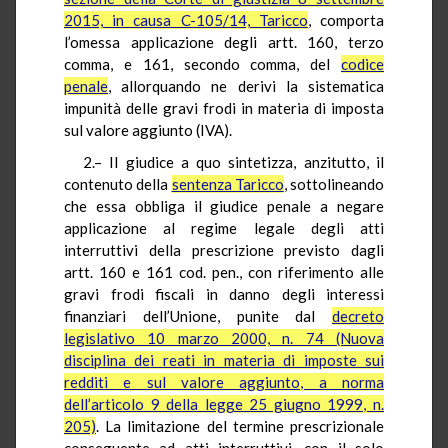
2015, in causa C-105/14, Taricco
, comporta
l’omessa applicazione degli artt. 160, terzo
comma, e 161, secondo comma, del
codice
penale
, allorquando ne derivi la sistematica
impunità delle gravi frodi in materia di imposta
sul valore aggiunto (IVA).
2.– Il giudice a quo sintetizza, anzitutto, il
contenuto della
sentenza Taricco
, sottolineando
che essa obbliga il giudice penale a negare
applicazione al regime legale degli atti
interruttivi della prescrizione previsto dagli
artt. 160 e 161 cod. pen., con riferimento alle
gravi frodi fiscali in danno degli interessi
finanziari dell’Unione, punite dal
decreto
legislativo 10 marzo 2000, n. 74 (Nuova
disciplina dei reati in materia di imposte sui
redditi e sul valore aggiunto, a norma
dell’articolo 9 della legge 25 giugno 1999, n.
205)
. La limitazione del termine prescrizionale
conseguente ad atti interruttivi, con il solo