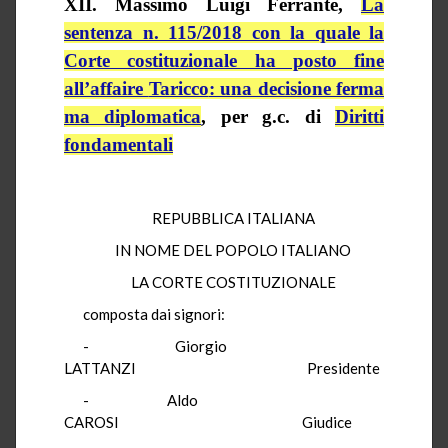
XII. Massimo Luigi Ferrante,
La
sentenza n. 115/2018 con la quale la
Corte costituzionale ha posto fine
all’affaire
Taricco
: una decisione ferma
ma diplomatica
,
per
g.c.
di
Diritti
fondamentali
REPUBBLICA ITALIANA
IN NOME DEL POPOLO ITALIANO
LA CORTE COSTITUZIONALE
composta dai signori:
-
Giorgio
LATTANZI
Presidente
-
Aldo
CAROSI
Giudice