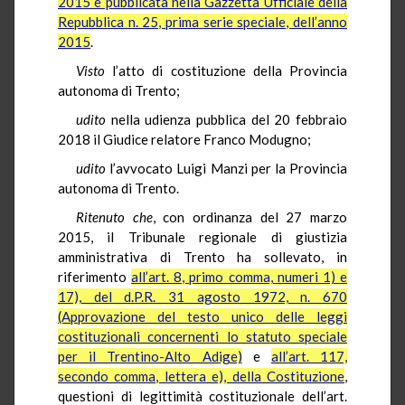
2015 e pubblicata nella Gazzetta Ufficiale della
Repubblica n. 25, prima serie speciale, dell’anno
2015
.
Visto
l’atto di costituzione della Provincia
autonoma di Trento;
udito
nella udienza pubblica del 20 febbraio
2018 il Giudice relatore Franco Modugno;
udito
l’avvocato Luigi Manzi per la Provincia
autonoma di Trento.
Ritenuto che
, con ordinanza del 27 marzo
2015, il Tribunale regionale di giustizia
amministrativa di Trento ha sollevato, in
riferimento
all’art. 8, primo comma, numeri 1) e
17), del d.P.R. 31 agosto 1972, n. 670
(Approvazione del testo unico delle leggi
costituzionali concernenti lo statuto speciale
per il Trentino-Alto Adige)
e
all’art. 117,
secondo comma, lettera e), della Costituzione
,
questioni di legittimità costituzionale dell’art.