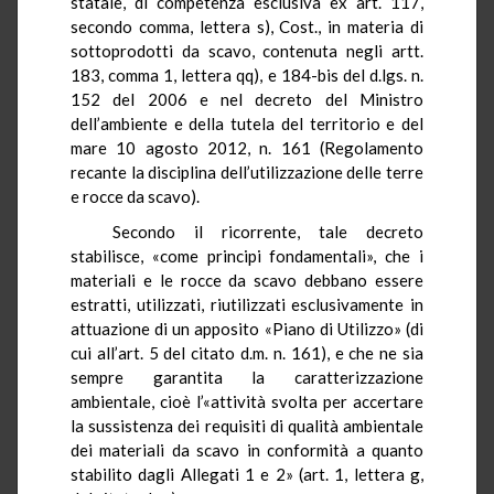
statale, di competenza esclusiva ex art. 117,
secondo comma, lettera s), Cost., in materia di
sottoprodotti da scavo, contenuta negli artt.
183, comma 1, lettera
qq
), e
184-bis
del d.lgs. n.
152 del 2006 e nel decreto del Ministro
dell’ambiente e della tutela del territorio e del
mare 10 agosto 2012, n. 161 (Regolamento
recante la disciplina dell’utilizzazione delle terre
e rocce da scavo).
Secondo il ricorrente, tale decreto
stabilisce, «come principi fondamentali», che i
materiali e le rocce da scavo debbano essere
estratti, utilizzati, riutilizzati esclusivamente in
attuazione di un apposito «Piano di Utilizzo» (di
cui all’art. 5 del citato d.m. n. 161), e che ne sia
sempre garantita la caratterizzazione
ambientale, cioè l’«attività svolta per accertare
la sussistenza dei requisiti di qualità ambientale
dei materiali da scavo in conformità a quanto
stabilito dagli Allegati 1 e 2» (art. 1, lettera g,