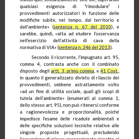
qualsiasi esigenza di "rimodulare” i
provvedimenti
autorizzatori
in funzione delle
modifiche subite, nel tempo, dal territorio e
dall’ambiente» (
sentenza n. 67 del 2010
), e
sarebbe, quindi, «atta ad eludere l’osservanza
nell’esercizio dell’attività di cava della
normativa di VIA» (
sentenza n. 246 del 2013
).
Secondo il ricorrente, l’impugnato art. 95,
comma 4, contrasta anche con il combinato
disposto degli
artt. 3, primo comma
, e
41 Cost.
,
in quanto il generalizzato divieto di rilascio dei
provvedimenti, sebbene astrattamente volto
«ad un fine di utilità sociale, quali gli scopi di
tutela dell’ambiente» (enumerati al comma 1,
dello stesso art. 95), non può ritenersi conforme
a ragionevolezza e proporzionalità, poiché
impedisce l’esame delle ricadute ambientali e
delle specifiche soluzioni tecniche relative alle
singole proposte progettuali, precludendo
l’assunzione di misure proporzionate rispetto al