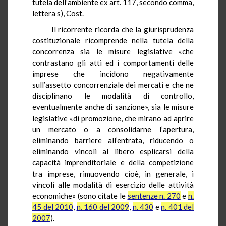
tutela dell’ambiente ex art. 117, secondo comma,
lettera s), Cost.
Il ricorrente ricorda che la giurisprudenza
costituzionale ricomprende nella tutela della
concorrenza sia le misure legislative «che
contrastano gli atti ed i comportamenti delle
imprese che incidono negativamente
sull’assetto concorrenziale dei mercati e che ne
disciplinano le modalità di controllo,
eventualmente anche di sanzione», sia le misure
legislative «di promozione, che mirano ad aprire
un mercato o a consolidarne l’apertura,
eliminando barriere all’entrata, riducendo o
eliminando vincoli al libero esplicarsi della
capacità imprenditoriale e della competizione
tra imprese, rimuovendo cioè, in generale, i
vincoli alle modalità di esercizio delle attività
economiche» (sono citate le
sentenze n. 270
e
n.
45 del 2010
,
n. 160 del 2009
,
n. 430
e
n. 401 del
2007
).