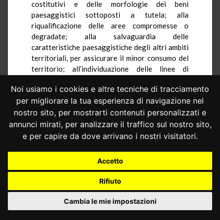
costitutivi e delle morfologie dei beni
paesaggistici sottoposti a tutela; alla
riqualificazione delle aree compromesse o
degradate; alla salvaguardia delle
caratteristiche paesaggistiche degli altri ambiti
territoriali, per assicurare il minor consumo del
territorio; all’individuazione delle linee di
sviluppo urbanistico ed edilizio, in funzione della
Noi usiamo i cookies e altre tecniche di tracciamento
loro compatibilità con i diversi valori
per migliorare la tua esperienza di navigazione nel
paesaggistici riconosciuti e tutelati, con
particolare attenzione alla salvaguardia dei
nostro sito, per mostrarti contenuti personalizzati e
paesaggi rurali e dei siti inseriti nella lista del
annunci mirati, per analizzare il traffico sul nostro sito,
patrimonio mondiale dell’UNESCO), che non
e per capire da dove arrivano i nostri visitatori.
formano oggetto dell’art. 63, comma 7, della
legge reg. Veneto n. 30 del 2016.
Accetto
Tale disposizione, prosegue la resistente,
Rifiuto
si limita a prevedere un’attività preliminare di
natura meramente ricognitiva in ordine agli
Cambia le mie impostazioni
immobili e alle aree già dichiarate di notevole
interesse pubblico e alle aree già tutelate per