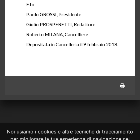
F.to:
Paolo GROSSI, Presidente
Giulio PROSPERETTI, Redattore
Roberto MILANA, Cancelliere
Depositata in Cancelleria il 9 febbraio 2018.
Noi usiamo i cookies e altre tecniche di tracciamento
per migliorare la tua esperienza di navigazione nel