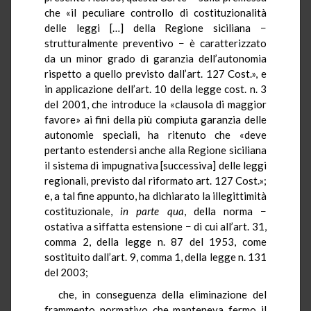
che «il peculiare controllo di costituzionalità
delle leggi […] della Regione siciliana −
strutturalmente preventivo − è caratterizzato
da un minor grado di garanzia dell’autonomia
rispetto a quello previsto dall’art. 127 Cost.», e
in applicazione dell’art. 10 della legge cost. n. 3
del 2001, che introduce la «clausola di maggior
favore» ai fini della più compiuta garanzia delle
autonomie speciali, ha ritenuto che «deve
pertanto estendersi anche alla Regione siciliana
il sistema di impugnativa [successiva] delle leggi
regionali, previsto dal riformato art. 127 Cost.»;
e, a tal fine appunto, ha dichiarato la illegittimità
costituzionale,
in parte qua
, della norma −
ostativa a siffatta estensione − di cui all’art. 31,
comma 2, della legge n. 87 del 1953, come
sostituito dall’art. 9, comma 1, della legge n. 131
del 2003;
che, in conseguenza della eliminazione del
frammento normativo che manteneva fermo il