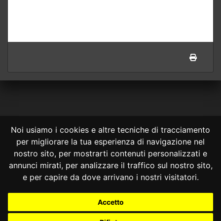
Noi usiamo i cookies e altre tecniche di tracciamento
per migliorare la tua esperienza di navigazione nel
CONSULTA ONLINE DAL 1995 -
NOTE LEGALI
nostro sito, per mostrarti contenuti personalizzati e
annunci mirati, per analizzare il traffico sul nostro sito,
Consulta OnLine non ha prodotto e non è responsabile per i contenuti e
le informazioni legali di siti collegati.
e per capire da dove arrivano i nostri visitatori.
La consultazione di questi o del materiale contenuto nel sito non
costituisce una relazione di consulenza legale.
Accetto
Nessuno deve confidare o agire in base alle informazioni disponibili in
questo sito senza una consulenza legale professionale.