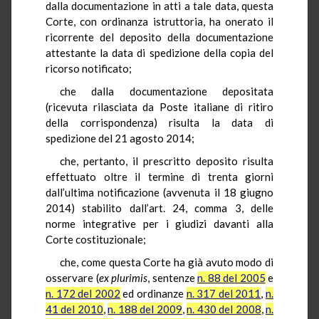
dalla documentazione in atti a tale data, questa
Corte, con ordinanza istruttoria, ha onerato il
ricorrente del deposito della documentazione
attestante la data di spedizione della copia del
ricorso notificato;
che dalla documentazione depositata
(ricevuta rilasciata da Poste italiane di ritiro
della corrispondenza) risulta la data di
spedizione del 21 agosto 2014;
che, pertanto, il prescritto deposito risulta
effettuato oltre il termine di trenta giorni
dall’ultima notificazione (avvenuta il 18 giugno
2014) stabilito dall’art. 24, comma 3, delle
norme integrative per i giudizi davanti alla
Corte costituzionale;
che, come questa Corte ha già avuto modo di
osservare (
ex plurimis
, sentenze
n. 88 del 2005
e
n. 172 del 2002
ed ordinanze
n. 317 del 2011
,
n.
41 del 2010
,
n. 188 del 2009
,
n. 430 del 2008
,
n.