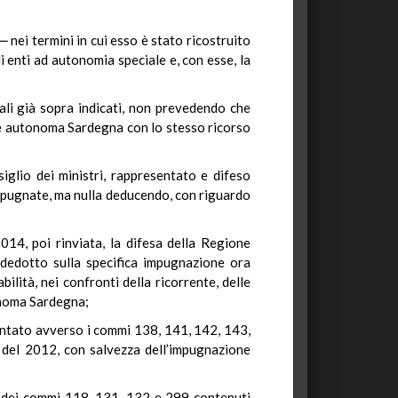
nei termini in cui esso è stato ricostruito
 enti ad autonomia speciale e, con esse, la
nali già sopra indicati, non prevedendo che
one autonoma Sardegna con lo stesso ricorso
siglio dei ministri, rappresentato e difeso
 impugnate, ma nulla deducendo, con riguardo
14, poi rinviata, la difesa della Regione
dedotto sulla specifica impugnazione ora
ilità, nei confronti della ricorrente, delle
tonoma Sardegna;
entato avverso i commi 138, 141, 142, 143,
 del 2012, con salvezza dell’impugnazione
a dei commi 118, 131, 132 e 299 contenuti