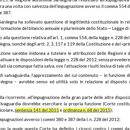
cora una volta con salvezza dell’impugnazione avverso il comma 554 d
 e 387.
rdegna ha sollevato questione di legittimità costituzionale in rel
formazione del bilancio annuale e pluriennale dello Stato ‒ Legge di 
 alla questione relativa all’art. 1, comma 554, della legge n. 228 del 2
degna, nonché degli artt. 2, 3, 117 e 119 della Costituzione e del «pr
izione sarebbe inidonea a tutelare le attribuzioni delle Regioni e
di attuare le disposizioni della legge n. 228 del 2012, senza preved
iali sia comunque fatta salva, ove l’attuazione risulti lesiva di tale sf
i salvaguardia, l’apprezzamento del cui contenuto − in funzione di
degna − avrebbe senso ed utilità solo in relazione al disposto 
lla ricorrente, all’impugnazione della gran parte delle altre disposi
 salvaguardia dovrebbe esercitare la propria funzione (Corte costi
ticolare,
sentenza 141 del 2015
e
ordinanza n. 68 del 2015
);
 impugnazioni avverso i commi 380 e 387 della l. n. 228 del 2012;
con la quale questa Corte ha definito i ricorsi contro i commi da 