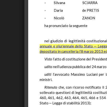
- Silvana SCI
- Daria de PR
- Nicolò ZA
ha pronunciato la seguente
nel giudizio di legittimità costituzion
annuale e pluriennale dello Stato ‒ Legge
depositato in cancelleria l’8 marzo 2013 ed 
Visto
l’atto di costituzione del President
udito
nell’udienza pubblica del 24 marzo
uditi
l’avvocato Massimo Luciani per l
ministri.
Ritenuto
che, con ricorso notificato i
sollevato questioni di legittimità costitu
460, 461, 462, 463, 464, 465, 466 e 554 d
Stato ‒ Legge di stabilità 2013);