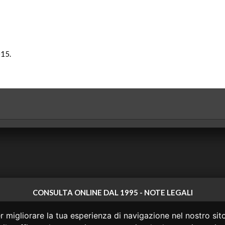
015.
CONSULTA ONLINE DAL 1995 -
NOTE LEGALI
 non ha prodotto e non è responsabile per i contenuti e le informazioni legali di
 migliorare la tua esperienza di navigazione nel nostro sito