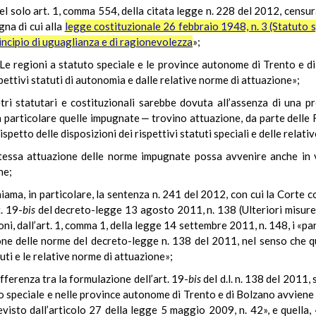
 solo art. 1, comma 554, della citata legge n. 228 del 2012, censurato
gna di cui alla
legge costituzionale 26 febbraio 1948, n. 3 (Statuto 
incipio di uguaglianza e di ragionevolezza
»;
Le regioni a statuto speciale e le province autonome di Trento e di 
pettivi statuti di autonomia e dalle relative norme di attuazione»;
tri statutari e costituzionali sarebbe dovuta all’assenza di una pr
 particolare quelle impugnate ‒ trovino attuazione, da parte delle 
spetto delle disposizioni dei rispettivi statuti speciali e delle relat
stessa attuazione delle norme impugnate possa avvenire anche in v
ne;
ma, in particolare, la sentenza n. 241 del 2012, con cui la Corte co
. 19-
bis
del decreto-legge 13 agosto 2011, n. 138 (Ulteriori misure u
oni, dall’art. 1, comma 1, della legge 14 settembre 2011, n. 148, i «
ione delle norme del decreto-legge n. 138 del 2011, nel senso che qu
uti e le relative norme di attuazione»;
fferenza tra la formulazione dell’art. 19-
bis
del d.l. n. 138 del 2011,
o speciale e nelle province autonome di Trento e di Bolzano avviene ne
sto dall’articolo 27 della legge 5 maggio 2009, n. 42», e quella, «b