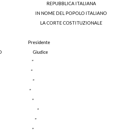
REPUBBLICA ITALIANA
IN NOME DEL POPOLO ITALIANO
LA CORTE COSTITUZIONALE
LO Presidente
ITANO Giudice
RIGO ”
SSI ”
TANZI ”
OSI ”
ABIA ”
MORELLI ”
AGGIO ”
MATO ”