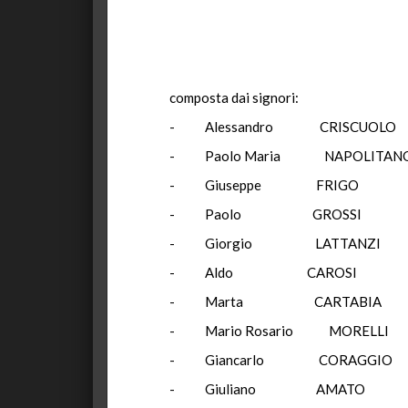
composta dai signori:
- Alessandro CRISCUO
- Paolo Maria NAPOL
- Giuseppe F
- Paolo GRO
- Giorgio LAT
- Aldo CAR
- Marta CART
- Mario Rosario 
- Giancarlo COR
- Giuliano A