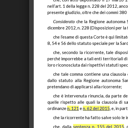
nell’art. 1 della legge n. 228 del 2012, an
presente giudizio, oltre che dei commi 380
Considerato
che la Regione autonoma Sa
dicembre 2012, n. 228 (Disposizioni per la 
che l’esame di questa Corte è qui limitato
8, 54 e 56 dello statuto speciale per la Sar
che, secondo la ricorrente, tale dispos
perché imporrebbe a tali enti territoriali 
loro riconosciuta dai rispettivi statuti spec
che tale comma contiene una clausola d
dallo statuto alla Regione autonoma Sar
pretendano di applicarsi alla ricorrente;
che è intervenuta rinuncia, da parte de
quelle rispetto alle quali la clausola di
ordinanze
n. 121
e
n. 62 del 2015
, e, in par
che la ricorrente ha fatto salve solo le
che, dalla
sentenza n. 155 del 2015
, 