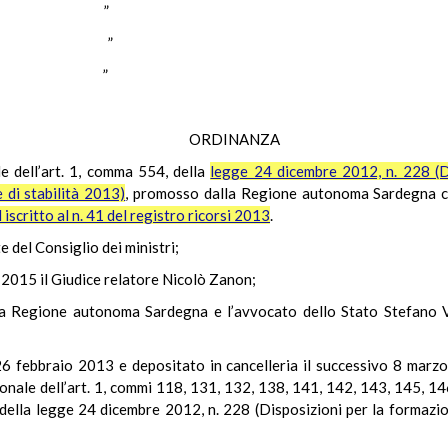
ARRA ”
ETIS ”
NON ”
ORDINANZA
ale dell’art. 1, comma 554, della
legge 24 dicembre 2012, n. 228 (Di
 di stabilità 2013)
, promosso dalla Regione autonoma Sardegna 
iscritto al n. 41 del registro ricorsi 2013
.
e del Consiglio dei ministri;
 2015 il Giudice relatore Nicolò Zanon;
a Regione autonoma Sardegna e l’avvocato dello Stato Stefano Va
l 26 febbraio 2013 e depositato in cancelleria il successivo 8 ma
zionale dell’art. 1, commi 118, 131, 132, 138, 141, 142, 143, 145, 1
ella legge 24 dicembre 2012, n. 228 (Disposizioni per la formazion