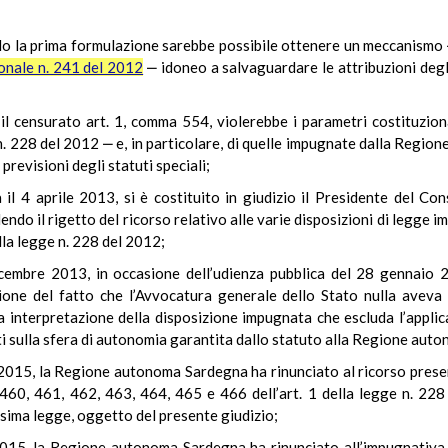
do la prima formulazione sarebbe possibile ottenere un meccanismo ‒ 
ionale n. 241 del 2012
‒ idoneo a salvaguardare le attribuzioni degli
 il censurato art. 1, comma 554, violerebbe i parametri costituzio
e n. 228 del 2012 ‒ e, in particolare, di quelle impugnate dalla Regi
previsioni degli statuti speciali;
 il 4 aprile 2013, si è costituito in giudizio il Presidente del Con
endo il rigetto del ricorso relativo alle varie disposizioni di legge
lla legge n. 228 del 2012;
cembre 2013, in occasione dell’udienza pubblica del 28 gennaio 20
one del fatto che l’Avvocatura generale dello Stato nulla aveva 
a interpretazione della disposizione impugnata che escluda l’applicab
ti sulla sfera di autonomia garantita dallo statuto alla Regione au
 2015, la Regione autonoma Sardegna ha rinunciato al ricorso pres
460, 461, 462, 463, 464, 465 e 466 dell’art. 1 della legge n. 228
esima legge, oggetto del presente giudizio;
2015, la Regione autonoma Sardegna ha rinunciato all’impugnativ