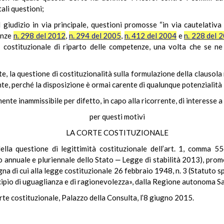
tali questioni;
giudizio in via principale, questioni promosse “in via cautelativa 
enze
n. 298 del 2012
,
n. 294 del 2005
,
n. 412 del 2004
e
n. 228 del 
a costituzionale di riparto delle competenze, una volta che se ne
date, la questione di costituzionalità sulla formulazione della clauso
te, perché la disposizione è ormai carente di qualunque potenzialità l
nte inammissibile per difetto, in capo alla ricorrente, di interesse a 
per questi motivi
LA CORTE COSTITUZIONALE
della questione di legittimità costituzionale dell’art. 1, comma 
 annuale e pluriennale dello Stato ‒ Legge di stabilità 2013), promossa
na di cui alla legge costituzionale 26 febbraio 1948, n. 3 (Statuto sp
cipio di uguaglianza e di ragionevolezza», dalla Regione autonoma Sar
rte costituzionale, Palazzo della Consulta, l’8 giugno 2015.