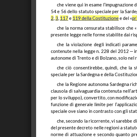
che viene qui in esame l’impugnazione del
54 e 56 dello statuto speciale per la Sarde
2
,
3
,
117
e
119 della Costituzione
e del «
pr
che la norma censurata stabilisce che «
presente legge nelle forme stabilite dai ris
che la violazione degli indicati parame
contenute nella legge n. 228 del 2012 ‒ in
autonome di Trento e di Bolzano, solo nel ri
che ciò consentirebbe, quindi, che la 
speciale per la Sardegna e della Costituzio
che la Regione autonoma Sardegna richia
clausola di salvaguardia contenuta nell’art
per lo sviluppo), convertito, con modificazi
funzione di generale limite per l’applicaz
speciale ove siano in contrasto con gli stat
che, secondo la ricorrente, vi sarebbe di
del presente decreto nelle regioni a statut
norme di attuazione e secondo quanto previ