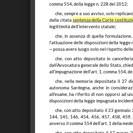
comma 554, della legge n. 228 del 2012;
che, sempre a suo avviso, solo replican
dalla citata
sentenza della Corte costituz
legittimità dell’intervento statale;
che, in assenza di quella formulazione,
l’attuazione delle disposizioni della legg
‒ possa avere luogo solo nel rispetto delle 
che, con atto depositato in cancelleria
dall’Avvocatura generale dello Stato, chied
all’impugnazione dell’art. 1, comma 554, de
che, nella memoria depositata il 27 di
autonoma Sardegna, anche in considerazi
all’esame, ha riferito di non opporsi ad un
disposizioni della legge impugnata inciden
che, con atto depositato il 23 gennaio
144, 145, 146, 454, 456, 457, 458, 459, 
avverso il comma 554 dell’art. 1 della med
che, con atto depositato il 17 marzo 