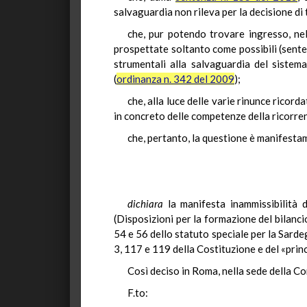
salvaguardia non rileva per la decisione di 
che, pur potendo trovare ingresso, nel 
prospettate soltanto come possibili (sent
strumentali alla salvaguardia del sistem
(
ordinanza n. 342 del 2009
);
che, alla luce delle varie rinunce ricor
in concreto delle competenze della ricorren
che, pertanto, la questione è manifestame
dichiara
la manifesta inammissibilità 
(Disposizioni per la formazione del bilancio
54 e 56 dello statuto speciale per la Sardeg
3, 117 e 119 della Costituzione e del «prin
Così deciso in Roma, nella sede della Co
F.to: