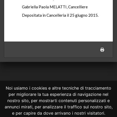
Gabriella Paola MELATTI, Cancelliere
Depositata in Cancelleria il 25 giugno 2015.
Noi usiamo i cookies e altre tecniche di tracciamento
per migliorare la tua esperienza di navigazione nel
CONSULTA ONLINE DAL 1995 -
NOTE LEGALI
nostro sito, per mostrarti contenuti personalizzati e
annunci mirati, per analizzare il traffico sul nostro sito,
Consulta OnLine non ha prodotto e non è responsabile per i contenuti e
le informazioni legali di siti collegati.
e per capire da dove arrivano i nostri visitatori.