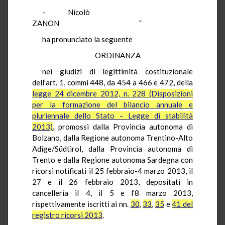
- Nicolò
ZANON ”
ha pronunciato la seguente
ORDINANZA
nei giudizi di legittimità costituzionale
dell’art. 1, commi 448, da 454 a 466 e 472, della
legge 24 dicembre 2012, n. 228 (Disposizioni
per la formazione del bilancio annuale e
pluriennale dello Stato – Legge di stabilità
2013)
, promossi dalla Provincia autonoma di
Bolzano, dalla Regione autonoma Trentino-Alto
Adige/Südtirol, dalla Provincia autonoma di
Trento e dalla Regione autonoma Sardegna con
ricorsi notificati il 25 febbraio-4 marzo 2013, il
27 e il 26 febbraio 2013, depositati in
cancelleria il 4, il 5 e l’8 marzo 2013,
rispettivamente iscritti ai nn.
30
,
33
,
35
e
41 del
registro ricorsi 2013
.