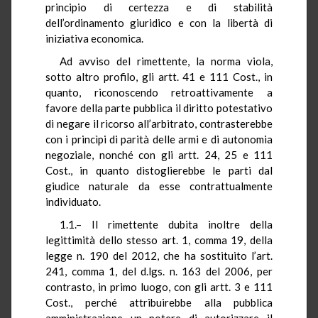
principio di certezza e di stabilità
dell’ordinamento giuridico e con la libertà di
iniziativa economica.
Ad avviso del rimettente, la norma viola,
sotto altro profilo, gli artt. 41 e 111 Cost., in
quanto, riconoscendo retroattivamente a
favore della parte pubblica il diritto potestativo
di negare il ricorso all’arbitrato, contrasterebbe
con i princìpi di parità delle armi e di autonomia
negoziale, nonché con gli artt. 24, 25 e 111
Cost., in quanto distoglierebbe le parti dal
giudice naturale da esse contrattualmente
individuato.
1.1.– Il rimettente dubita inoltre della
legittimità dello stesso art. 1, comma 19, della
legge n. 190 del 2012, che ha sostituito l’art.
241, comma 1, del d.lgs. n. 163 del 2006, per
contrasto, in primo luogo, con gli artt. 3 e 111
Cost., perché attribuirebbe alla pubblica
amministrazione un potere di autorizzare il