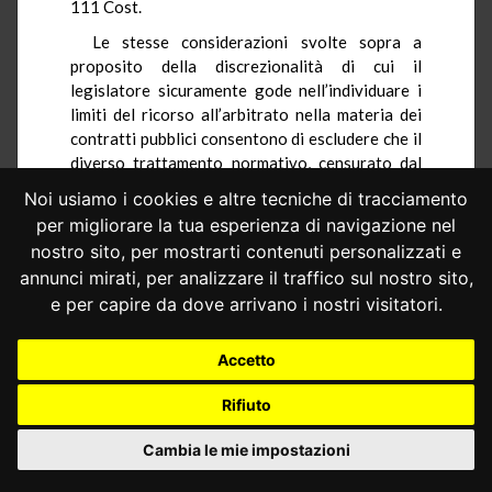
111 Cost.
Le stesse considerazioni svolte sopra a
proposito della discrezionalità di cui il
legislatore sicuramente gode nell’individuare i
limiti del ricorso all’arbitrato nella materia dei
contratti pubblici consentono di escludere che il
diverso trattamento normativo, censurato dal
rimettente avendo riguardo agli arbitrati di
Noi usiamo i cookies e altre tecniche di tracciamento
diritto comune, presenti caratteri di manifesta
per migliorare la tua esperienza di navigazione nel
irragionevolezza.
nostro sito, per mostrarti contenuti personalizzati e
Va rilevato, inoltre, come il rimettente ponga
annunci mirati, per analizzare il traffico sul nostro sito,
sullo stesso piano, per sottolineare
e per capire da dove arrivano i nostri visitatori.
l’ingiustificata disparità di trattamento, il
diniego di autorizzazione preventiva della
Accetto
clausola compromissoria e il rifiuto di una delle
parti a nominare l’arbitro di sua competenza (o la
Rifiuto
sua inerzia nel nominarlo), mentre è evidente che
si tratta di situazioni del tutto diverse, inerendo
Cambia le mie impostazioni
l’una a una fase anteriore all’insorgenza stessa
della controversia e l’altra alla fase,