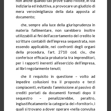
non anche quando tali prove siano rivolte, in via
indiziaria ed induttiva, a provocare un giudizio di
mera verosimiglianza della data apposta al
documento;
che, sempre alla luce della giurisprudenza in
materia fallimentare, non sarebbero inoltre
utilizzabili ai fini dell’accertamento del credito le
scritture contabili dell’impresa sequestrata, non
essendo applicabile, nei confronti degli organi
della procedura, l’art. 2710 cod. civ., che
conferisce efficacia probatoria tra imprenditori,
per i rapporti inerenti all’esercizio dell’impresa,
ai libri regolarmente tenuti;
che il requisito in questione – volto ad
impedire collusioni tra il proposto e terzi
compiacenti, evitando l’ammissione al passivo di
crediti portati da documenti formati dopo il
sequestro – penalizzerebbe, peraltro,
ingiustificatamente la categoria dei «fornitori», i
quali si trovano a dover operare «nella convulsa