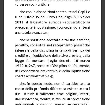
«diverse voci» critiche;
che con le disposizioni contenute nei Capi I e
II del Titolo IV del Libro I del d.lgs. n. 159 del
2011, il legislatore avrebbe «sovvertit[o]» la
precedente impostazione, «concedendo ai terzi
una tutela avanzata»;
che la soluzione adottata a tal fine sarebbe,
peraltro, consistita nel recepimento pressoché
integrale della disciplina in tema di verifica dei
crediti e di liquidazione dell’attivo prevista dalla
legge fallimentare (regio decreto 16 marzo
1942, n. 267, recante «Disciplina del fallimento,
del concordato preventivo e della liquidazione
coatta amministrativa»);
che, in questo modo, non si sarebbe tenuto
conto della profonda differenza esistente tra i
due istituti: il fallimento trae origine, infatti,
dall’insolvenza, mentre le misure di prevenzione
patrimoniali colpiscono spesso imprese vitali,