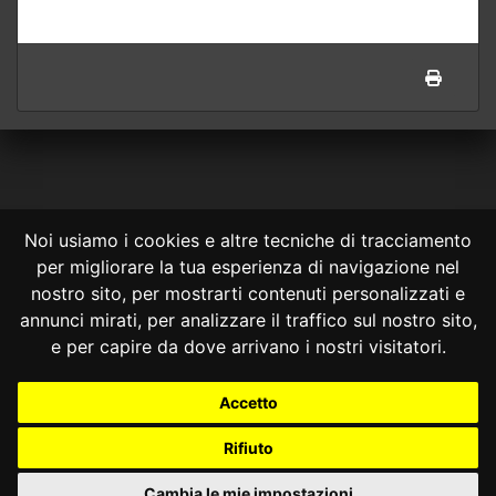
Noi usiamo i cookies e altre tecniche di tracciamento
per migliorare la tua esperienza di navigazione nel
CONSULTA ONLINE DAL 1995 -
NOTE LEGALI
nostro sito, per mostrarti contenuti personalizzati e
annunci mirati, per analizzare il traffico sul nostro sito,
Consulta OnLine non ha prodotto e non è responsabile per i contenuti e
le informazioni legali di siti collegati.
e per capire da dove arrivano i nostri visitatori.
La consultazione di questi o del materiale contenuto nel sito non
costituisce una relazione di consulenza legale.
Accetto
Nessuno deve confidare o agire in base alle informazioni disponibili in
questo sito senza una consulenza legale professionale.
Rifiuto
info@giurcost.org
|
Giurisprudenza Costituzionale
|
Consulta OnLine
|
@giurcost
Cambia le mie impostazioni