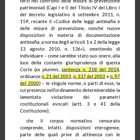
terzi nei confronti delle misure di prevenzione
patrimoniali (Capi I e II del Titolo IV del Libro I
del decreto legislativo 6 settembre 2011, n.
159, recante il «Codice delle leggi antimafia e
delle misure di prevenzione, nonché nuove
disposizioni in materia di documentazione
antimafia, a norma degli articoli 1 e 2 della legge
13 agosto 2010, n. 136»), omettendo di
individuare – come sarebbe stato suo onere, alla
luce della costante giurisprudenza di questa
Corte (
ex plurimis
,
sentenza n. 218 del 2014
,
ordinanze
n. 21 del 2003
,
n. 337 del 2002
e
n. 97
del 2000
) – le singole norme, o parti di esse, la
cui presenza nell’ordinamento determinerebbe la
lamentata violazione dei parametri
costituzionali evocati (artt. 3 e 41 della
Costituzione);
che il corpus normativo censurato
comprende, infatti, disposizioni eterogenee,
parte delle quali prive di attinenza con le