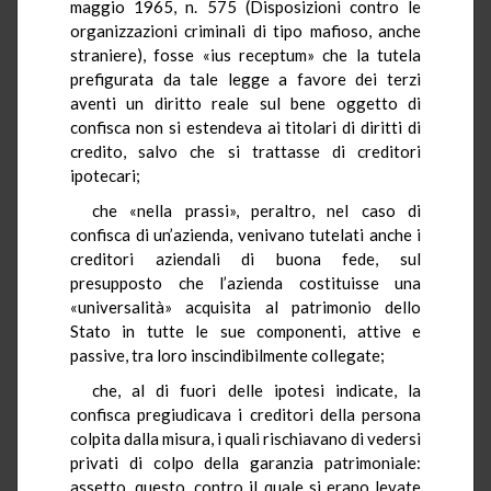
maggio 1965, n. 575 (Disposizioni contro le
organizzazioni criminali di tipo mafioso, anche
straniere), fosse «ius receptum» che la tutela
prefigurata da tale legge a favore dei terzi
aventi un diritto reale sul bene oggetto di
confisca non si estendeva ai titolari di diritti di
credito, salvo che si trattasse di creditori
ipotecari;
che «nella prassi», peraltro, nel caso di
confisca di un’azienda, venivano tutelati anche i
creditori aziendali di buona fede, sul
presupposto che l’azienda costituisse una
«universalità» acquisita al patrimonio dello
Stato in tutte le sue componenti, attive e
passive, tra loro inscindibilmente collegate;
che, al di fuori delle ipotesi indicate, la
confisca pregiudicava i creditori della persona
colpita dalla misura, i quali rischiavano di vedersi
privati di colpo della garanzia patrimoniale:
assetto, questo, contro il quale si erano levate