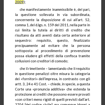
2009
);
che manifestamente inammissibile è, del pari,
la questione sollevata in via subordinata,
concernente la disposizione di cui all’art. 52,
comma 1, del d.lgs. n. 159 del 2011, nella parte in
cui limita la tutela ai diritti di credito che
risultano da atti aventi data certa anteriore al
sequestro: requisito, questo, finalizzato
precipuamente ad evitare che la persona
sottoposta al procedimento di prevenzione
possa eludere gli effetti della confisca tramite
collusioni con creditori di comodo;
che il rimettente – lamentando che il requisito
in questione penalizzi oltre misura la categoria
dei «fornitori» dell’impresa, in contrasto con gli
artt. 3, 24 e 41 Cost. – chiede, in specie, a questa
Corte una «pronuncia additiva» che estenda la
protezione ai crediti che possono essere provati
«con criteri meno rigidi di quelli previsti dall’art.
2704 [del codice civile], ma comunque idonei a