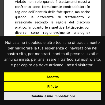
violato non solo quando i trattamenti messi a
confronto sono formalmente contraddittori in
ragione dell’identità delle fattispecie, ma anche
quando la differenza di trattamento è
irrazionale secondo le regole del discorso
pratico, in quanto le rispettive fattispecie, pur
diverse, sono ragionevolmente analoghe»
(
sentenza n. 1009 del 1988
), come appunto nel
Noi usiamo i cookies e altre tecniche di tracciamento
caso in esame. Si consideri, poi, che l’attuale
disciplina non esclude che, a seguito
per migliorare la tua esperienza di navigazione nel
dell’opposizione del querelante, che è ostativa
nostro sito, per mostrarti contenuti personalizzati e
alla definizione mediante decreto penale di
annunci mirati, per analizzare il traffico sul nostro sito,
condanna, il procedimento sfoci proprio nel rito
e per capire da dove arrivano i nostri visitatori.
di cui all’art. 444 c.p.p., con la conseguenza che
viene egualmente negata la possibilità di
Accetto
trovare nel processo penale la sede per far
valere le pretese civilistiche.
Rifiuto
2.4.– La possibilità per il querelante di
Cambia le mie impostazioni
opporsi alla definizione del procedimento con
decreto non trova adeguata giustificazione