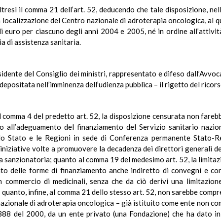
esì il comma 21 dell’art. 52, deducendo che tale disposizione, nell
la localizzazione del Centro nazionale di adroterapia oncologica, al q
 di euro per ciascuno degli anni 2004 e 2005, né in ordine all’attiv
a di assistenza sanitaria.
residente del Consiglio dei ministri, rappresentato e difeso dall’Avvo
depositata nell’imminenza dell’udienza pubblica – il rigetto del ricors
l comma 4 del predetto art. 52, la disposizione censurata non farebb
sso all’adeguamento del finanziamento del Servizio sanitario nazio
a lo Stato e le Regioni in sede di Conferenza permanente Stato-R
 iniziative volte a promuovere la decadenza dei direttori generali de
ra sanzionatoria; quanto al comma 19 del medesimo art. 52, la limitaz
ento delle forme di finanziamento anche indiretto di convegni e co
 in commercio di medicinali, senza che da ciò derivi una limitazion
 quanto, infine, al comma 21 dello stesso art. 52, non sarebbe compr
nazionale di adroterapia oncologica – già istituito come ente non com
. 388 del 2000, da un ente privato (una Fondazione) che ha dato in