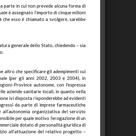
a parte in cui non prevede alcuna forma di
uale è assegnato l’importo di cinque milioni
ità che esso è chiamato a svolgere, sarebbe
catura generale dello Stato, chiedendo – sia
o.
e altro che specificare gli adempimenti cui
nale (per gli anni 2002, 2003 e 2004), in
egioni-Province autonome, con l’espressa
lle aziende sanitarie locali, in quanto nella
ione ivi disposta risponderebbe ad evidenti
ngressi da parte di imprese farmaceutiche
e all’autonomia organizzativa del servizio
ensibile per quale motivo l’erogazione di un
merciale dotato di personalità giuridica di
izio all’attuazione del relativo progetto –