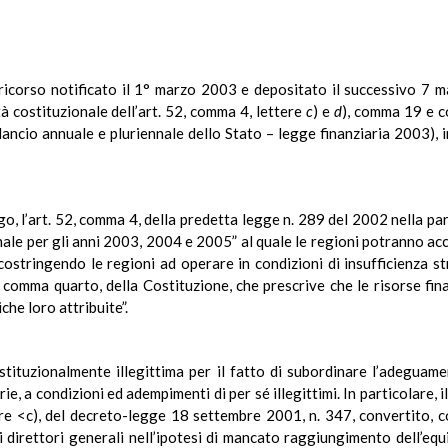
corso notificato il 1° marzo 2003 e depositato il successivo 7 marz
à costituzionale dell’art. 52, comma 4, lettere
c
) e
d
), comma 19 e c
ancio annuale e pluriennale dello Stato – legge finanziaria 2003), in
go, l’art. 52, comma 4, della predetta legge n. 289 del 2002 nella p
nale per gli anni 2003, 2004 e 2005” al quale le regioni potranno acc
ostringendo le regioni ad operare in condizioni di insufficienza s
, comma quarto, della Costituzione, che prescrive che le risorse fin
che loro attribuite”.
stituzionalmente illegittima per il fatto di subordinare l’adeguam
ie, a condizioni ed adempimenti di per sé illegittimi. In particolare, 
are <c), del decreto-legge 18 settembre 2001, n. 347, convertito, 
direttori generali nell’ipotesi di mancato raggiungimento dell’equ