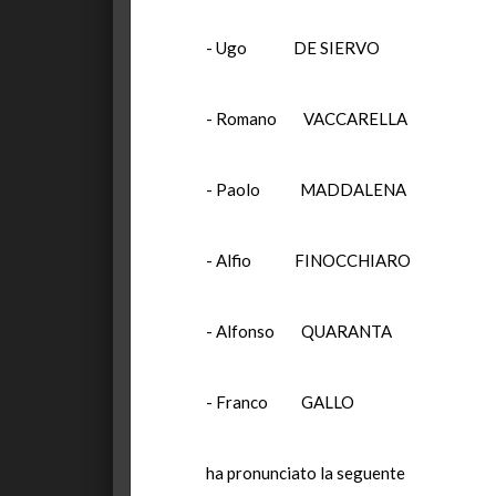
- Ugo DE SI
- Romano VACCA
- Paolo MADD
- Alfio FINOCC
- Alfonso QUA
- Franco GA
ha pronunciato la seguente