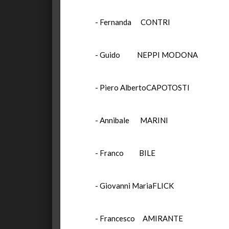
- Fernanda C
- Guido NEPPI 
- Piero AlbertoC
- Annibale M
- Franco B
- Giovanni Mari
- Francesco AM