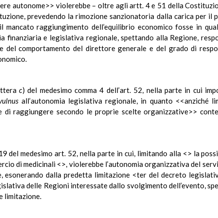
ere autonome>> violerebbe – oltre agli artt. 4 e 51 della Costituzi
ituzione, prevedendo la rimozione sanzionatoria dalla carica per il p
il mancato raggiungimento dell’equilibrio economico fosse in qua
a finanziaria e legislativa regionale, spettando alla Regione, resp
e del comportamento del direttore generale e del grado di respo
onomico.
ettera
c
) del medesimo comma 4 dell’art. 52, nella parte in cui imp
vulnus
all’autonomia legislativa regionale, in quanto <<anziché lim
re di raggiungere secondo le proprie scelte organizzative>> cont
9 del medesimo art. 52, nella parte in cui, limitando alla <> la possi
rcio di medicinali <>, violerebbe l’autonomia organizzativa del serv
re, esonerando dalla predetta limitazione <ter del decreto legislat
islativa delle Regioni interessate dallo svolgimento dell’evento, sp
e limitazione.