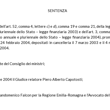
SENTENZA
 dell’art. 52, comma 4, lettere
c
) e
d
), comma 19 e comma 21, della le
luriennale dello Stato – legge finanziaria 2003) e dell’art. 3, com
io annuale e pluriennale dello Stato – legge finanziaria 2004), pro
24 febbraio 2004, depositati in cancelleria il 7 marzo 2003 e il 4 m
i 2004.
te del Consiglio dei ministri;
re 2004 il Giudice relatore Piero Alberto Capotosti;
iandomenico Falcon per la Regione Emilia-Romagna e l’Avvocato dell