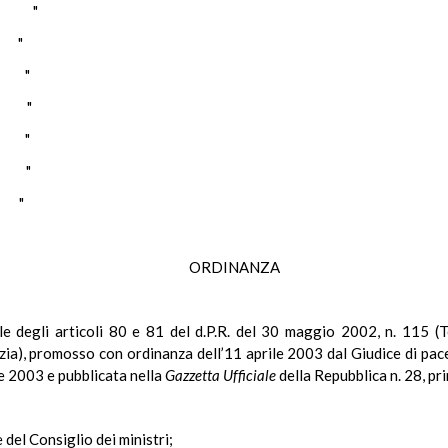
E "
 "
A "
A "
O "
A "
 "
ORDINANZA
ale degli articoli 80 e 81 del d.P.R. del 30 maggio 2002, n. 115 (T
izia), promosso con ordinanza dell’11 aprile 2003 dal Giudice di pa
nze 2003 e pubblicata nella
Gazzetta Ufficiale
della Repubblica n. 28, pr
 del Consiglio dei ministri;