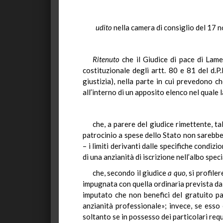
udito
nella camera di consiglio del 17 
Ritenuto
che il Giudice di pace di Lamez
costituzionale degli artt. 80 e 81 del d.P
giustizia), nella parte in cui prevedono c
all’interno di un apposito elenco nel quale l
che, a parere del giudice rimettente, ta
patrocinio a spese dello Stato non sarebbe i
– i limiti derivanti dalle specifiche condiz
di una anzianità di iscrizione nell’albo spec
che, secondo il giudice
a quo,
si profiler
impugnata con quella ordinaria prevista dal
imputato che non benefici del gratuito pa
anzianità professionale»; invece, se esso
soltanto se in possesso dei particolari requi