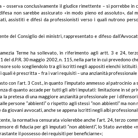
a – osserva conclusivamente il giudice rimettente – si porrebbe in 
di difesa non sarebbe assicurato «in modo pieno ed assoluto», dal
lati, assistiti e difesi da professionisti verso i quali nutrono pe
dente del Consiglio dei ministri, rappresentato e difeso dall’Avvoca
Lamezia Terme ha sollevato, in riferimento agli artt. 3 e 24, ter
 81 del d.P.R. 30 maggio 2002, n. 115, nella parte in cui prevedono c
ore solo scegliendolo tra gli iscritti negli appositi elenchi istituiti
i quali è prescritta – fra i vari requisiti – una anzianità professionale
rasto con l’art. 3 Cost., in quanto l’imputato ammesso al patrocinio a
enza di quanto accade per tutti gli altri imputati: limitazione in sé 
ta la pretesa di una maggiore anzianità professionale per i difensori 
 alle persone “abbienti” o rispetto agli stessi “non abbienti” ma non ri
 da giovani avvocati, anche se appena iscritti negli albi professional
tente, la normativa censurata violerebbe anche l’art. 24, terzo comm
fensore di fiducia per gli imputati “non abbienti”, lo Stato avrebbe «
stante il possesso dei requisiti per beneficiarne»;