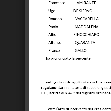
- Francesco AMIRANT
- Ugo DE SIERVO
- Romano VACCARELL
- Paolo MADDALEN
- Alfio FINOCCHIAR
- Alfonso QUARANT
- Franco GALLO
ha pronunciato la seguente
nel giudizio di legittimità costituzion
regolamentari in materia di spese di giust
F.C., iscritta al n. 472 del registro ordina
Visto
l’atto di intervento del Presidente