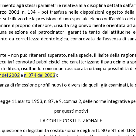
imento agli stessi parametri e relativa alla disciplina dettata dall’ar
arzo 2001, n. 134 – poi trasfusa nelle disposizioni oggetto della
ul rilievo che la previsione di uno speciale elenco nell’ambito del q
nare il proprio difensore, «risulta ragionevolmente orientata ad a
una selezione dei patrocinatori garantita tanto dall’attitudine 
to da correttezza deontologica, comprovata dall’assenza di sanzion
 – non può ritenersi superato, nella specie, il limite della ragione
 peculiari connotati pubblicistici che caratterizzano il patrocinio a
 di difesa, risultando comunque «assicurata un’ampia possibilità di sc
9 del 2002
e
n. 374 del 2003
);
anza di rimessione profili nuovi o diversi da quelli già esaminati, l
legge 11 marzo 1953, n. 87, e 9, comma 2, delle norme integrative per 
per questi motivi
LA CORTE COSTITUZIONALE
 questione di legittimità costituzionale degli artt. 80 e 81 del d.P.