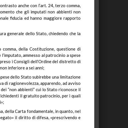
contrasto anche con l’art. 24, terzo comma,
 momento che gli imputati non abbienti non
rsonale fiducia ed hanno maggiore rapporto
tura generale dello Stato, chiedendo che la
zo comma, della Costituzione, questione di
he l’imputato, ammesso al patrocinio a spese
 preso i Consigli dell’Ordine del distretto di
 non inferiore a sei anni;
 spese dello Stato subirebbe una limitazione
priva di ragionevolezza, apparendo, ad avviso
dei “non abbienti” cui lo Stato riconosce il
chiedenti il gratuito patrocinio, per i quali
i»;
a, della Carta fondamentale, in quanto, nel
negato» il diritto di difesa, «prescrivendo e