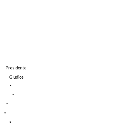
sidente
Giudice
A "
STI "
 "
 "
CK "