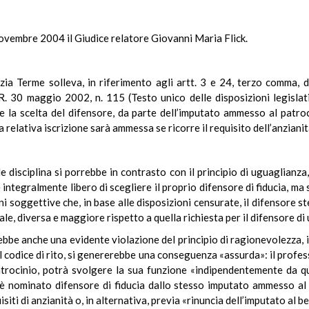
novembre 2004 il Giudice relatore Giovanni Maria Flick.
ia Terme solleva, in riferimento agli artt. 3 e 24, terzo comma, d
.R. 30 maggio 2002, n. 115 (Testo unico delle disposizioni legisla
he la scelta del difensore, da parte dell’imputato ammesso al patr
a relativa iscrizione sarà ammessa se ricorre il requisito dell’anziani
le disciplina si porrebbe in contrasto con il principio di uguaglianz
ntegralmente libero di scegliere il proprio difensore di fiducia, ma 
ioni soggettive che, in base alle disposizioni censurate, il difensore s
iale, diversa e maggiore rispetto a quella richiesta per il difensore di 
ebbe anche una evidente violazione del principio di ragionevolezza, 
 codice di rito, si genererebbe una conseguenza «assurda»: il profess
trocinio, potrà svolgere la sua funzione «indipendentemente da qual
 è nominato difensore di fiducia dallo stesso imputato ammesso al
siti di anzianità o, in alternativa, previa «rinuncia dell’imputato al b