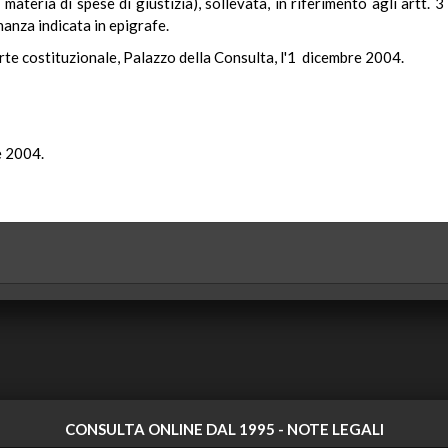
 materia di spese di giustizia), sollevata, in riferimento agli artt. 
nanza indicata in epigrafe.
rte costituzionale, Palazzo della Consulta, l'1 dicembre 2004.
e 2004.
CONSULTA ONLINE DAL 1995 -
NOTE LEGALI