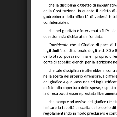
che la disciplina oggetto di impugnativ
della Costituzione, in quanto il diritto 
godrebbero della «libertà di vedersi tute
confidenziale»;
che nel giudizio è intervenuto il Presi
questione sia dichiarata infondata.
Considerato
che il Giudice di pace di 
legittimità costituzionale degli artt. 80 e
dello Stato, possa nominare il proprio difens
corte di appello: elenchi per la iscrizione ne
che tale disciplina risulterebbe in cont
nella scelta del proprio difensore, a differ
del giudice
a quo
, «assurda ed ingiustifica
diritto alla copertura delle spese, rispetto
la difesa potrà essere prestata liberamente
che, sempre ad avviso del giudice rimet
limitare la facoltà di scelta del proprio di
regolamentando in modo preclusivo e contra