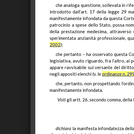
che analoga questione, sollevata in rifer
introdotto dall’art. 17 della legge 29 m
manifestamente infondata da questa Corte, s
patrocinio a spese dello Stato, possa nomi
della prestazione medesima, attraverso 
sperimentata anzianità professionale, quan
2002
);
che pertanto – ha osservato questa Corte
legislativa, avuto riguardo, fra l’altro, ai
appare ravvisabile sul versante del diritto
negli appositi elenchi (v. le
ordinanze n. 29
che, pertanto, non prospettando l’ordin
manifestamente infondata.
Visti
gli artt. 26, secondo comma, della 
dichiara
la manifesta infondatezza della