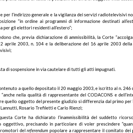
 per l’indirizzo generale e la vigilanza dei servizi radiotelevisivi 
sizione “in ordine ai programmi di informazione destinati all’e
er gli elettori residenti all’estero”;
dono che, previa dichiarazione di ammissibilità, la Corte “accolga
 2 aprile 2003, n. 104 e la deliberazione del 16 aprile 2003 dell
visivi;
ta di sospensione in via cautelare di tutti gli atti impugnati.
contenuto a quello depositato il 20 maggio 2003, e iscritto al n. 246 de
o “anche nella qualità di rappresentante del
CODACONS e dell’in
o oggetto del presente giudizio si differenzia dal primo per il 
 Lannutti, Rosario Trefiletti e Carlo Rienzi;
uesta Corte ha dichiarato l’inammissibilità del suddetto ricorso
to oggettivo, precisando in particolare di voler prescindere “quant
 promotori del
referendum
popolare a rappresentare il comitato dei 