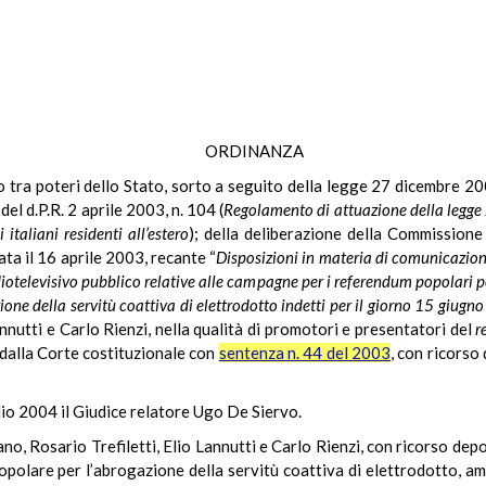
ORDINANZA
tto tra poteri dello Stato, sorto a seguito della legge 27 dicembre 20
; del d.P.R. 2 aprile 2003, n. 104 (
Regolamento di attuazione della legge
i italiani residenti all’estero
); della deliberazione della Commissione
ata il 16 aprile 2003, recante “
Disposizioni in materia di comunicazion
diotelevisivo pubblico relative alle campagne per i referendum popolari per
zione della servitù coattiva di elettrodotto indetti per il giorno 15 giugn
annutti e Carlo Rienzi, nella qualità di promotori e presentatori del
r
 dalla Corte costituzionale con
sentenza n. 44 del 2003
, con ricorso
lio 2004 il Giudice relatore Ugo De Siervo.
ano, Rosario Trefiletti, Elio Lannutti e Carlo Rienzi, con ricorso dep
polare per l’abrogazione della servitù coattiva di elettrodotto, 