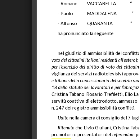
- Romano VACCARELLA “
- Paolo MADDALENA “
- Alfonso QUARANTA “
ha pronunciato la seguente
nel giudizio di ammissibilità del confli
voto dei cittadini italiani residenti all’estero
)
per l’esercizio del diritto di voto dei cittadin
vigilanza dei servizi radiotelevisivi approv
e tribune della concessionaria del servizio ra
18 dello statuto dei lavoratori e per l’abroga
Cristina Tabano, Rosario Trefiletti, Elio L
servitù coattiva di elettrodotto, ammesso
n. 247 del registro ammissibilità conflitti.
Udito
nella camera di consiglio del 7 lug
Ritenuto
che Livio Giuliani, Cristina Tab
promotori e presentatori del
referendum
po