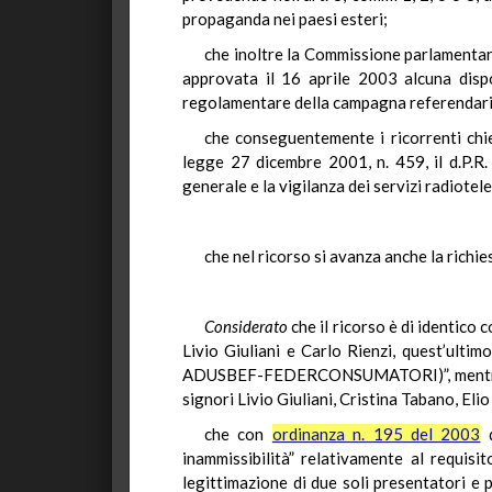
propaganda nei paesi esteri;
che inoltre la Commissione parlamentare
approvata il 16 aprile 2003 alcuna dispo
regolamentare della campagna referendaria p
che conseguentemente i ricorrenti chie
legge 27 dicembre 2001, n. 459, il d.P.R.
generale e la vigilanza dei servizi radiotele
che nel ricorso si avanza anche la richies
Considerato
che il ricorso è di identico 
Livio Giuliani e Carlo Rienzi, quest’ultim
ADUSBEF-FEDERCONSUMATORI)”, mentre quell
signori Livio Giuliani, Cristina Tabano, Elio
che con
ordinanza n. 195 del 2003
q
inammissibilità” relativamente al requisi
legittimazione di due soli presentatori e