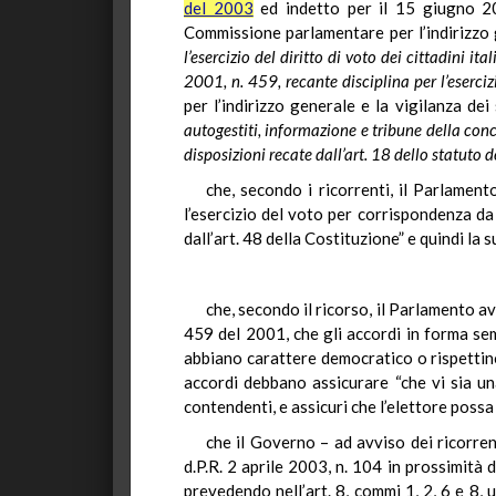
del 2003
ed indetto per il 15 giugno 20
Commissione parlamentare per l’indirizzo g
l’esercizio del diritto di voto dei cittadini ital
2001, n. 459, recante disciplina per l’esercizio
per l’indirizzo generale e la vigilanza dei
autogestiti, informazione e tribune della conc
disposizioni recate dall’art. 18 dello statuto 
che, secondo i ricorrenti, il Parlament
l’esercizio del voto per corrispondenza da
dall’art. 48 della Costituzione” e quindi la s
che, secondo il ricorso, il Parlamento av
459 del 2001, che gli accordi in forma sem
abbiano carattere democratico o rispettin
accordi debbano assicurare “che vi sia un
contendenti, e assicuri che l’elettore pos
che il Governo – ad avviso dei ricorre
d.P.R. 2 aprile 2003, n. 104 in prossimità 
prevedendo nell’art. 8, commi 1, 2, 6 e 8, 