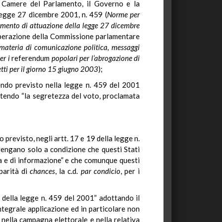
e Camere del Parlamento, il Governo e la
 legge 27 dicembre 2001, n. 459 (
Norme per
mento di attuazione della legge 27 dicembre
liberazione della Commissione parlamentare
 materia di comunicazione politica, messaggi
er i
referendum
popolari per l’abrogazione di
detti per il giorno 15 giugno 2003
);
avendo previsto nella legge n. 459 del 2001
antendo “la segretezza del voto, proclamata
 previsto, negli artt. 17 e 19 della legge n.
rvengano solo a condizione che questi Stati
ola e di informazione” e che comunque questi
parità di
chances
, la c.d.
par condicio
, per i
 della legge n. 459 del 2001” adottando il
ntegrale applicazione ed in particolare non
i nella campagna elettorale e nella relativa