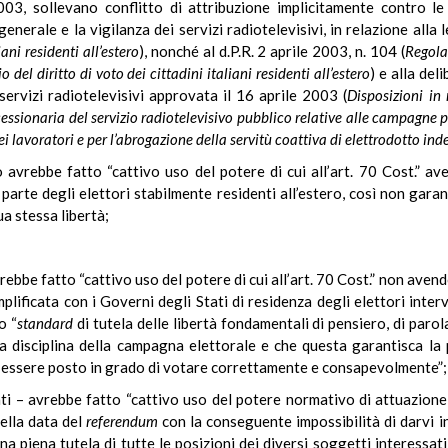
03, sollevano conflitto di attribuzione implicitamente contro l
enerale e la vigilanza dei servizi radiotelevisivi, in relazione alla
iani residenti all’estero
), nonché al d.P.R. 2 aprile 2003, n. 104 (
Regola
 del diritto di voto dei cittadini italiani residenti all’estero
) e alla de
 servizi radiotelevisivi approvata il 16 aprile 2003 (
Disposizioni in
essionaria del servizio radiotelevisivo pubblico relative alle campagne p
dei lavoratori e per l’abrogazione della servitù coattiva di elettrodotto in
o avrebbe fatto “cattivo uso del potere di cui all’art. 70 Cost.” 
 parte degli elettori stabilmente residenti all’estero, così non gar
ua stessa libertà;
rebbe fatto “cattivo uso del potere di cui all’art. 70 Cost.” non avendo
plificata con i Governi degli Stati di residenza degli elettori inte
o “
standard
di tutela delle libertà fondamentali di pensiero, di par
a disciplina della campagna elettorale e che questa garantisca la 
sa essere posto in grado di votare correttamente e consapevolmente”;
nti – avrebbe fatto “cattivo uso del potere normativo di attuazione
della data del
referendum
con la conseguente impossibilità di darvi i
una piena tutela di tutte le posizioni dei diversi soggetti interessat