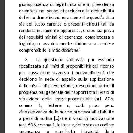
giurisprudenza di legittimità si è in prevalenza
orientata nel senso di escludere la deducibilità
del vizio di motivazione, a meno che quest’ultima
sia del tutto carente o presenti difetti tali da
renderla meramente apparente, e cioè sia priva
dei requisiti minimi di coerenza, completezza e
logicità, o assolutamente inidonea a rendere
comprensibile la
ratio
decidendi.
3. - La questione sollevata, pur essendo
focalizzata sui limiti di proponibilità del ricorso
per cassazione avverso i provvedimenti che
decidono in sede di appello sulla applicazione
delle misure di prevenzione, presuppone quindi il
problema più generale dei rapporti tra il vizio di
violazione della legge processuale (art. 606,
comma 1, lettera
c
, cod. proc. pen.:
«inosservanza delle norme processuali stabilite
a pena di nullità [...]») e il vizio di motivazione
(art. 606, comma 1, lettera
e
, dello stesso codice:
«mancanza o manifesta illogicità della