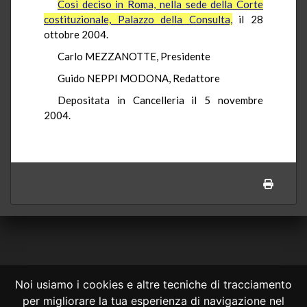
Così deciso in Roma, nella sede della Corte
costituzionale, Palazzo della Consulta,
il 28
ottobre 2004.
Carlo MEZZANOTTE, Presidente
Guido NEPPI MODONA, Redattore
Depositata in Cancelleria il 5 novembre
2004.
Noi usiamo i cookies e altre tecniche di tracciamento
per migliorare la tua esperienza di navigazione nel
CONSULTA ONLINE DAL 1995 -
NOTE LEGALI