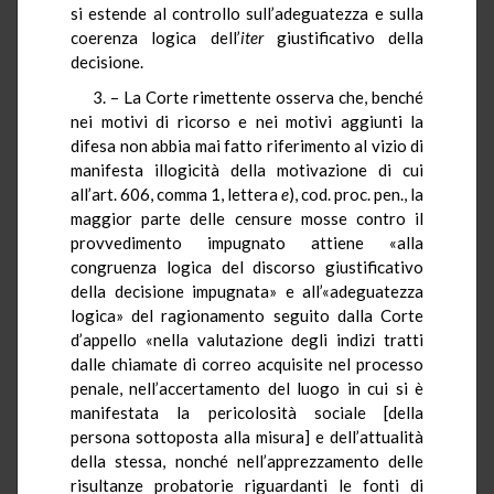
si estende al controllo sull’adeguatezza e sulla
coerenza logica dell’
iter
giustificativo della
decisione.
3. – La Corte rimettente osserva che, benché
nei motivi di ricorso e nei motivi aggiunti la
difesa non abbia mai fatto riferimento al vizio di
manifesta illogicità della motivazione di cui
all’art. 606, comma 1, lettera
e
), cod. proc. pen., la
maggior parte delle censure mosse contro il
provvedimento impugnato attiene «alla
congruenza logica del discorso giustificativo
della decisione impugnata» e all’«adeguatezza
logica» del ragionamento seguito dalla Corte
d’appello «nella valutazione degli indizi tratti
dalle chiamate di correo acquisite nel processo
penale, nell’accertamento del luogo in cui si è
manifestata la pericolosità sociale [della
persona sottoposta alla misura] e dell’attualità
della stessa, nonché nell’apprezzamento delle
risultanze probatorie riguardanti le fonti di