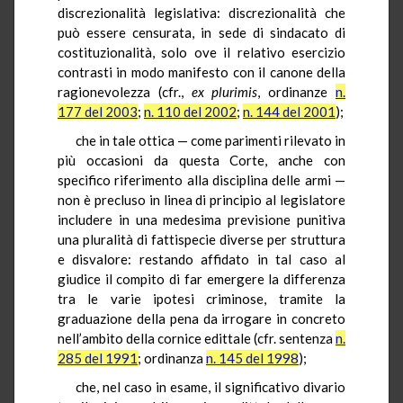
discrezionalità legislativa: discrezionalità che
può essere censurata, in sede di sindacato di
costituzionalità, solo ove il relativo esercizio
contrasti in modo manifesto con il canone della
ragionevolezza (cfr.,
ex plurimis
, ordinanze
n.
177 del 2003
;
n. 110 del 2002
;
n. 144 del 2001
);
che in tale ottica — come parimenti rilevato in
più occasioni da questa Corte, anche con
specifico riferimento alla disciplina delle armi —
non è precluso in linea di principio al legislatore
includere in una medesima previsione punitiva
una pluralità di fattispecie diverse per struttura
e disvalore: restando affidato in tal caso al
giudice il compito di far emergere la differenza
tra le varie ipotesi criminose, tramite la
graduazione della pena da irrogare in concreto
nell’ambito della cornice edittale (cfr. sentenza
n.
285 del 1991
; ordinanza
n. 145 del 1998
);
che, nel caso in esame, il significativo divario