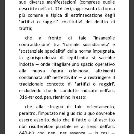
sue diverse manifestazioni (comprese quelle
descritte nell’art. 316-
ter
), rappresenta la forma
più comune e tipica di estrinsecazione degli
"artifizi o raggiri", costitutivi del delitto di
truffa;
che a fronte di tale "insanabile
contraddizione" tra "formale sussidiarietà" e
"sostanziale specialità" della norma impugnata,
la giurisprudenza di legittimità si sarebbe
indotta — onde ritagliare uno spazio operativo
alla nuova figura criminosa, altrimenti
condannata all’"ineffettività" — a restringere il
tradizionale concetto di "artifizi o raggiri",
escludendo che le condotte indicate nell’art.
316-
ter
cod. pen. rientrino in esso;
che alla stregua di tale orientamento,
peraltro, l’imputato nel giudizio
a quo
dovrebbe
essere assolto, dato che il fatto a lui ascritto
non risulterebbe punibile né ai sensi dell’art.
640-
bis
cod. pen., per assenza — in tesi —