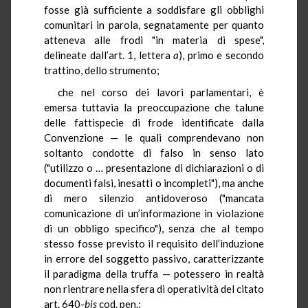
fosse già sufficiente a soddisfare gli obblighi
comunitari in parola, segnatamente per quanto
atteneva alle frodi "in materia di spese",
delineate dall’art. 1, lettera
a
), primo e secondo
trattino, dello strumento;
che nel corso dei lavori parlamentari, è
emersa tuttavia la preoccupazione che talune
delle fattispecie di frode identificate dalla
Convenzione — le quali comprendevano non
soltanto condotte di falso in senso lato
("utilizzo o … presentazione di dichiarazioni o di
documenti falsi, inesatti o incompleti"), ma anche
di mero silenzio antidoveroso ("mancata
comunicazione di un’informazione in violazione
di un obbligo specifico"), senza che al tempo
stesso fosse previsto il requisito dell’induzione
in errore del soggetto passivo, caratterizzante
il paradigma della truffa — potessero in realtà
non rientrare nella sfera di operatività del citato
art. 640-
bis
cod. pen.;