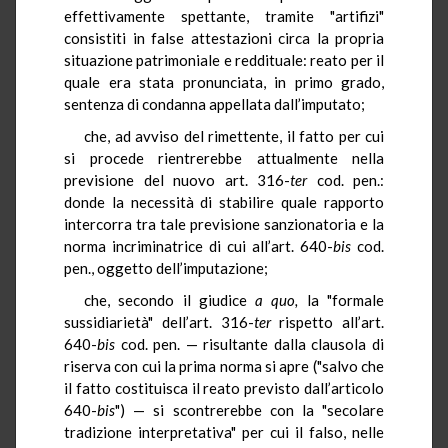
effettivamente spettante, tramite "artifizi"
consistiti in false attestazioni circa la propria
situazione patrimoniale e reddituale: reato per il
quale era stata pronunciata, in primo grado,
sentenza di condanna appellata dall’imputato;
che, ad avviso del rimettente, il fatto per cui
si procede rientrerebbe attualmente nella
previsione del nuovo art. 316-
ter
cod. pen.:
donde la necessità di stabilire quale rapporto
intercorra tra tale previsione sanzionatoria e la
norma incriminatrice di cui all’art. 640-
bis
cod.
pen., oggetto dell’imputazione;
che, secondo il giudice
a quo,
la "formale
sussidiarietà" dell’art. 316-
ter
rispetto all’art.
640-
bis
cod. pen. — risultante dalla clausola di
riserva con cui la prima norma si apre ("salvo che
il fatto costituisca il reato previsto dall’articolo
640-
bis
") — si scontrerebbe con la "secolare
tradizione interpretativa" per cui il falso, nelle