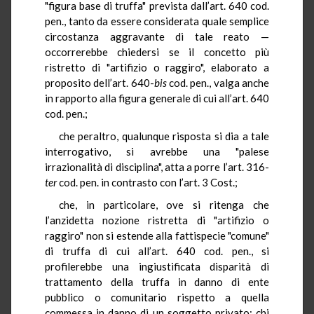
"figura base di truffa" prevista dall’art. 640 cod.
pen., tanto da essere considerata quale semplice
circostanza aggravante di tale reato —
occorrerebbe chiedersi se il concetto più
ristretto di "artifizio o raggiro", elaborato a
proposito dell’art. 640-
bis
cod. pen., valga anche
in rapporto alla figura generale di cui all’art. 640
cod. pen.;
che peraltro, qualunque risposta si dia a tale
interrogativo, si avrebbe una "palese
irrazionalità di disciplina", atta a porre l’art. 316-
ter
cod. pen. in contrasto con l’art. 3 Cost.;
che, in particolare, ove si ritenga che
l’anzidetta nozione ristretta di "artifizio o
raggiro" non si estende alla fattispecie "comune"
di truffa di cui all’art. 640 cod. pen., si
profilerebbe una ingiustificata disparità di
trattamento della truffa in danno di ente
pubblico o comunitario rispetto a quella
commessa in danno di un soggetto privato: chi