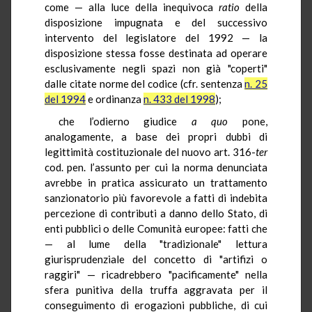
come — alla luce della inequivoca
ratio
della
disposizione impugnata e del successivo
intervento del legislatore del 1992 — la
disposizione stessa fosse destinata ad operare
esclusivamente negli spazi non già "coperti"
dalle citate norme del codice (cfr. sentenza
n. 25
del 1994
e ordinanza
n. 433 del 1998
);
che l’odierno giudice
a quo
pone,
analogamente, a base dei propri dubbi di
legittimità costituzionale del nuovo art. 316-
ter
cod. pen. l’assunto per cui la norma denunciata
avrebbe in pratica assicurato un trattamento
sanzionatorio più favorevole a fatti di indebita
percezione di contributi a danno dello Stato, di
enti pubblici o delle Comunità europee: fatti che
— al lume della "tradizionale" lettura
giurisprudenziale del concetto di "artifizi o
raggiri" — ricadrebbero "pacificamente" nella
sfera punitiva della truffa aggravata per il
conseguimento di erogazioni pubbliche, di cui