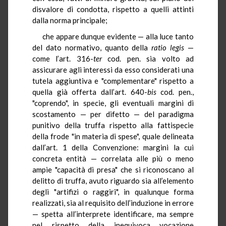
disvalore di condotta, rispetto a quelli attinti
dalla norma principale;
che appare dunque evidente — alla luce tanto
del dato normativo, quanto della
ratio
legis
—
come l’art. 316-
ter
cod. pen. sia volto ad
assicurare agli interessi da esso considerati una
tutela aggiuntiva e "complementare" rispetto a
quella già offerta dall’art. 640-
bis
cod. pen.,
"coprendo", in specie, gli eventuali margini di
scostamento — per difetto — del paradigma
punitivo della truffa rispetto alla fattispecie
della frode "in materia di spese", quale delineata
dall’art. 1 della Convenzione: margini la cui
concreta entità — correlata alle più o meno
ampie "capacità di presa" che si riconoscano al
delitto di truffa, avuto riguardo sia all’elemento
degli "artifizi o raggiri", in qualunque forma
realizzati, sia al requisito dell’induzione in errore
— spetta all’interprete identificare, ma sempre
nel rispetto della inequivoca vocazione