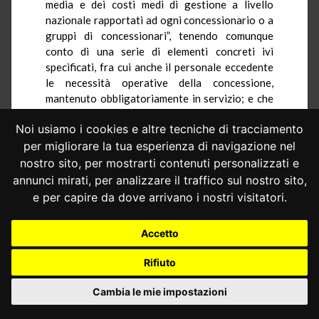
media e dei costi medi di gestione a livello
nazionale rapportati ad ogni concessionario o a
gruppi di concessionari”, tenendo comunque
conto di una serie di elementi concreti ivi
specificati, fra cui anche il personale eccedente
le necessità operative della concessione,
mantenuto obbligatoriamente in servizio; e che
tale remunerazione fosse articolata in varie
Noi usiamo i cookies e altre tecniche di tracciamento
voci, in parte a carico dell’amministrazione e in
parte a carico dei contribuenti, fra cui (comma 3,
per migliorare la tua esperienza di navigazione nel
lettera
d
) “un compenso in cifra fissa per ciascun
nostro sito, per mostrarti contenuti personalizzati e
abitante servito, differenziato per ogni ambito
annunci mirati, per analizzare il traffico sul nostro sito,
territoriale e determinato in relazione al
e per capire da dove arrivano i nostri visitatori.
prevedibile ammontare delle commissioni, dei
compensi, dei rimborsi spese e degli interessi di
Accetto
mora spettanti ai concessionari (…) al fine di
assicurare la remunerazione calcolata” con i
Rifiuto
criteri previsti dal citato primo periodo dello
stesso comma 3. A sua volta, il comma 8 dell’art.
Cambia le mie impostazioni
61 stabiliva che “al fine di assicurare la
permanenza dell’equilibrio economico di ogni