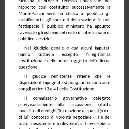
Siciliana il proprio recesso unilaterale dal
rapporto così costituito; successivamente la
MontePaschi Serit ha chiuso al pubblico gli
stabilimenti e gli sportelli della società: in tale
fattispecie il pubblico ministero ha appunto
ravvisato gli estremi del reato di interruzione di
pubblico servizio.
Nel giudizio penale
a quo
alcuni imputati
hanno tuttavia eccepito l’illegittimità
costituzionale delle norme oggetto dell’odierna
questione.
Il giudice remittente ritiene che le
disposizioni impugnate si pongano in contrasto
con gli articoli 3 e 41 della Costituzione.
Il commissario governativo delegato
provvisoriamente alla riscossione, infatti,
investito di obblighi “in relazione ai quali il (n.d.r.:
di lui) concorso di volontà negoziale (…) è del
tutto inesistente e irrilevante”, si troverebbe a