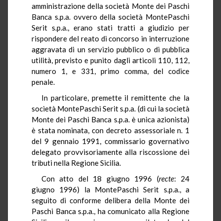
amministrazione della società Monte dei Paschi
Banca s.p.a. ovvero della società MontePaschi
Serit s.p.a., erano stati tratti a giudizio per
rispondere del reato di concorso in interruzione
aggravata di un servizio pubblico o di pubblica
utilità, previsto e punito dagli articoli 110, 112,
numero 1, e 331, primo comma, del codice
penale.
In particolare, premette il remittente che la
società MontePaschi Serit s.p.a. (di cui la società
Monte dei Paschi Banca s.p.a. è unica azionista)
è stata nominata, con decreto assessoriale n. 1
del 9 gennaio 1991, commissario governativo
delegato provvisoriamente alla riscossione dei
tributi nella Regione Sicilia.
Con atto del 18 giugno 1996 (
recte
: 24
giugno 1996) la MontePaschi Serit s.p.a., a
seguito di conforme delibera della Monte dei
Paschi Banca s.p.a., ha comunicato alla Regione