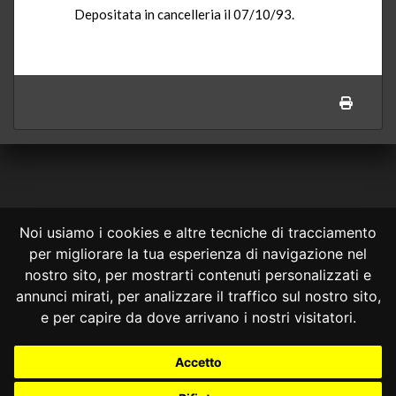
Depositata in cancelleria il 07/10/93.
Noi usiamo i cookies e altre tecniche di tracciamento
per migliorare la tua esperienza di navigazione nel
CONSULTA ONLINE DAL 1995 -
NOTE LEGALI
nostro sito, per mostrarti contenuti personalizzati e
annunci mirati, per analizzare il traffico sul nostro sito,
Consulta OnLine non ha prodotto e non è responsabile per i contenuti e
le informazioni legali di siti collegati.
e per capire da dove arrivano i nostri visitatori.
La consultazione di questi o del materiale contenuto nel sito non
costituisce una relazione di consulenza legale.
Accetto
Nessuno deve confidare o agire in base alle informazioni disponibili in
questo sito senza una consulenza legale professionale.