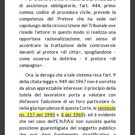
di assistenza obbligatorie, l'art. 444, primo
comma, codice di procedura civile, prevede la
competenza del Pretore che ha sede nel
capoluogo della circoscrizione del Tribunale ove
risiede l'attore: in questo modo si realizza una
opportuna razionalizzazione, nel senso di
accentrare la trattazione delle controversie
davanti al pretore <di città>, spogliandone -
come osserva la dottrina - il pretore <di
campagna>.
Ora, la deroga che a tale sistema reca l'art. 9
della citata legge n. 949 del 1967 non è sorretta
da alcun apprezzabile interesse: il principio della
tutela del lavoratore porta a valutare con
disfavore l'adozione di un foro particolare (v.
nella giurisprudenza di questa Corte, le
sentenze
nn. 117 del 1990
e
4 del 1969
), ed è evidente
che nel caso dell'E.N.P.A.V. non sussiste quella
posizione guarentigiata del soggetto pubblico
che può dare fondamento giustificativo a