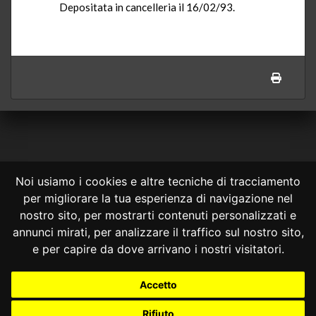
Depositata in cancelleria il 16/02/93.
Noi usiamo i cookies e altre tecniche di tracciamento
per migliorare la tua esperienza di navigazione nel
CONSULTA ONLINE DAL 1995 -
NOTE LEGALI
nostro sito, per mostrarti contenuti personalizzati e
annunci mirati, per analizzare il traffico sul nostro sito,
Consulta OnLine non ha prodotto e non è responsabile per i contenuti e
le informazioni legali di siti collegati.
e per capire da dove arrivano i nostri visitatori.
La consultazione di questi o del materiale contenuto nel sito non
costituisce una relazione di consulenza legale.
Accetto
Nessuno deve confidare o agire in base alle informazioni disponibili in
questo sito senza una consulenza legale professionale.
Rifiuto