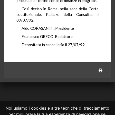
Tribunale di Torino con le ordinanze in epigrafe.
Così deciso in Roma, nella sede della Corte
costituzionale, Palazzo della Consulta, il
09/07/92.
Aldo CORASANITI, Presidente
Francesco GRECO, Redattore
Depositata in cancelleria il 27/07/92.
Noi usiamo i cookies e altre tecniche di tracciamento
per migliorare la tua esperienza di navigazione nel