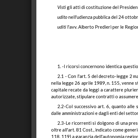
Visti
gli atti di costituzione del Presiden
udito
nell'udienza pubblica del 24 ottob
uditi
l'avv. Alberto Predieri per le Regio
1. -I ricorsi concernono identica questio
2.1 - Con l'art. 5 del decreto-legge 2 m
nella legge 26 aprile 1989, n. 155, venne st
capitale recate da leggi a carattere plurien
autorizzate, stipulare contratti o assumere 
2.2-Col successivo art. 6, quanto alle
dalle amministrazioni e dagli enti del sett
2.3-Le ricorrenti si dolgono di una pres
oltre all'art. 81 Cost., indicato come gener
118, 119) a garanzia dell'autonomia region