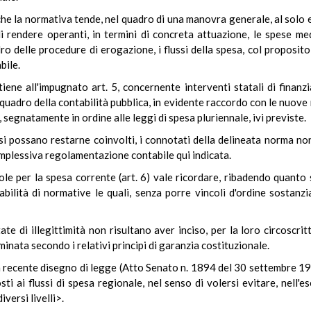
che la normativa tende, nel quadro di una manovra generale, al solo e
di rendere operanti, in termini di concreta attuazione, le spese 
ro delle procedure di erogazione, i flussi della spesa, col proposito 
bile.
ene all'impugnato art. 5, concernente interventi statali di finanzi
 quadro della contabilità pubblica, in evidente raccordo con le nuove 
segnatamente in ordine alle leggi di spesa pluriennale, ivi previste.
asi possano restarne coinvolti, i connotati della delineata norma no
omplessiva regolamentazione contabile qui indicata.
egole per la spesa corrente (art. 6) vale ricordare, ribadendo quanto
lità di normative le quali, senza porre vincoli d'ordine sostanzia
 di illegittimità non risultano aver inciso, per la loro circoscritt
inata secondo i relativi principi di garanzia costituzionale.
n recente disegno di legge (Atto Senato n. 1894 del 30 settembre 198
osti ai flussi di spesa regionale, nel senso di volersi evitare, nell
iversi livelli>.