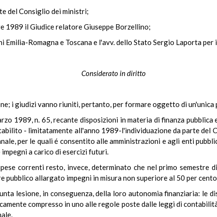
te del Consiglio dei ministri;
re 1989 il Giudice relatore Giuseppe Borzellino;
ni Emilia-Romagna e Toscana e l'avv. dello Stato Sergio Laporta per il
Considerato in diritto
ne; i giudizi vanno riuniti, pertanto, per formare oggetto di un'unica
arzo 1989, n. 65, recante disposizioni in materia di finanza pubblica 
abilito - limitatamente all'anno 1989-l'individuazione da parte del C.
nale, per le quali é consentito alle amministrazioni e agli enti pubbli
impegni a carico di esercizi futuri.
 spese correnti resto, invece, determinato che nel primo semestre d
ore pubblico allargato impegni in misura non superiore al 50 per cent
unta lesione, in conseguenza, della loro autonomia finanziaria: le di
icamente compresso in uno alle regole poste dalle leggi di contabilità 
ale.