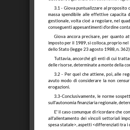
3.1 - Giova puntualizzare al proposito 
massa spendibile alle effettive capacita 
gestionale, volta cioé a regolare, nel quad
conseguenti appesantimenti d'ordine conta
Giova ancora precisare, per quanto atti
imposto per il 1989, si colloca, proprio nel
dello Stato (legge 23 agosto 1988, n. 362), 
Tuttavia, ancorché gli enti di cui tratt
delle risorse, determinate a monte della c
3.2 - Per quel che attiene, poi, alle r
avuto modo di considerare la non censurabi
erogazioni.
3.3-Conclusivamente, le norme sospettate
sull'autonomia finanziaria regionale, determ
E' il caso comunque di ricordare che co
all'allentamento dei vincoli settoriali imp
spesa statale>, aspetti <differenziati tra i d