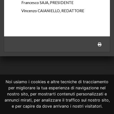
Francesco SAJA, PRESIDENTE
Vincenzo CAIANIELLO, REDATTORE
Noi usiamo i cookies e altre tecniche di tracciamento
per migliorare la tua esperienza di navigazione nel
CONSULTA ONLINE DAL 1995 -
NOTE LEGALI
nostro sito, per mostrarti contenuti personalizzati e
annunci mirati, per analizzare il traffico sul nostro sito,
Consulta OnLine non ha prodotto e non è responsabile per i contenuti e
le informazioni legali di siti collegati.
e per capire da dove arrivano i nostri visitatori.
La consultazione di questi o del materiale contenuto nel sito non