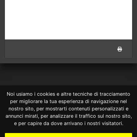
Noi usiamo i cookies e altre tecniche di tracciamento
per migliorare la tua esperienza di navigazione nel
CONSULTA ONLINE DAL 1995 -
NOTE LEGALI
nostro sito, per mostrarti contenuti personalizzati e
annunci mirati, per analizzare il traffico sul nostro sito,
Consulta OnLine non ha prodotto e non è responsabile per i contenuti e
le informazioni legali di siti collegati.
e per capire da dove arrivano i nostri visitatori.
La consultazione di questi o del materiale contenuto nel sito non
costituisce una relazione di consulenza legale.