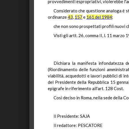
provvedimenti espropriativi, violerebbe l'a
Considerato che questione analoga é st
ordinanze
43
,
157
e
161 del 1984
;
che non sono prospettati profili nuovi ch
Visti gli artt. 26, comma II, l. 11 marzo 
Dichiara la manifesta infondatezza de
(Riordinamento delle funzioni amministrat
viabilità, acquedotti e lavori pubblici di 
del Presidente della Repubblica 15 gennaio
epigrafe in riferimento all'art. 128 Cost.
Così deciso in Roma, nella sede della Co
Il Presidente: SAJA
Il redattore: PESCATORE