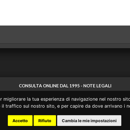
CONSULTA ONLINE DAL 1995 -
NOTE LEGALI
 non ha prodotto e non è responsabile per i contenuti e le informazioni legali di
 migliorare la tua esperienza di navigazione nel nostro sito
 di questi o del materiale contenuto nel sito non costituisce una relazione di c
il traffico sul nostro sito, e per capire da dove arrivano i no
o agire in base alle informazioni disponibili in questo sito senza una consulen
rcost.org
|
Giurisprudenza Costituzionale
|
Consulta OnLine
|
Accetto
Rifiuto
Cambia le mie impostazioni