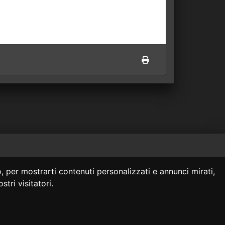
 siti collegati.
, per mostrarti contenuti personalizzati e annunci mirati,
onsulenza legale.
stri visitatori.
za legale professionale.
@giurcost