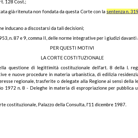
rt. 128 Cost.;
ata già ritenuta non fondata da questa Corte con la
sentenza n. 31
e inducano a discostarsi da tali decisioni;
1953, n. 87 e 9, comma II, delle norme integrative per i giudizi davanti
PER QUESTI MOTIVI
LA CORTE COSTITUZIONALE
lla questione di legittimità costituzionale dell'art. 8 della l.
ive e nuove procedure in materia urbanistica, di edilizia residenz
interesse regionale, trasferite o delegate alla Regione ai sensi dell
 1972 n. 8 - Deleghe in materia di espropriazione per pubblica uti
rte costituzionale, Palazzo della Consulta, l'11 dicembre 1987.