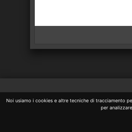
Consulta OnLine
Noi usiamo i cookies e altre tecniche di tracciamento per
La consultazione
per analizzare 
Nessuno deve confidare 
info@giu