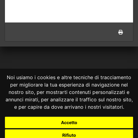
Noi usiamo i cookies e altre tecniche di tracciamento
per migliorare la tua esperienza di navigazione nel
CONSULTA ONLINE DAL 1995 -
NOTE LEGALI
nostro sito, per mostrarti contenuti personalizzati e
annunci mirati, per analizzare il traffico sul nostro sito,
Consulta OnLine non ha prodotto e non è responsabile per i contenuti e
le informazioni legali di siti collegati.
e per capire da dove arrivano i nostri visitatori.
La consultazione di questi o del materiale contenuto nel sito non
costituisce una relazione di consulenza legale.
Accetto
Nessuno deve confidare o agire in base alle informazioni disponibili in
questo sito senza una consulenza legale professionale.
Rifiuto