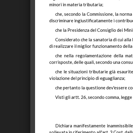
minori in materia tributaria;
che, secondo la Commissione, la norma 
discriminare ingiustificatamente i contribu
che la Presidenza del Consiglio dei Min
Considerato che la sanatoria di cui alla 
di realizzare il miglior funzionamento dell
che nella regolamentazione della mat
corrisposte, delle quali, secondo una consue
che le situazioni tributarie già esauri
violazione del principio di eguaglianza;
che pertanto la questione dev'essere c
Visti gli artt. 26, secondo comma, legge
Dichiara manifestamente inammissibile 
sollevata in riferimento all'art. 3 Cost. da