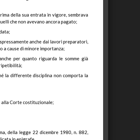
rima della sua entrata in vigore, sembrava
a quelli che non avevano ancora pagato;
data;
e espressamente anche dai lavori preparatori,
vo a cause di minore importanza;
à anche per quanto riguarda le somme già
ipetibilità;
hé la differente disciplina non comporta la
 alla Corte costituzionale;
mma, della legge 22 dicembre 1980, n. 882,
icata in epigrafe.