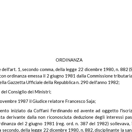
ORDINANZA
le dell'art. 1, secondo comma, della legge 22 dicembre 1980, n. 882 (S
 con ordinanza emessa il 2 giugno 1981 dalla Commissione tributaria 
lla Gazzetta Ufficiale della Repubblica n. 290 dell'anno 1982;
 del Consiglio dei Ministri;
 novembre 1987 il Giudice relatore Francesco Saja;
nto iniziato da Coffani Ferdinando ed avente ad oggetto l'iscrizio
sta derivante dalla non riconosciuta deduzione degli interessi pas
inanza del 2 giugno 1981 (reg. ord. n. 387 del 1982) sollevava, in
a secondo, della legge 22 dicembre 1980, n. 882, disciplinante la sana