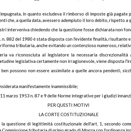
impugnata, in quanto escludeva il rimborso di imposte già pagate p
enti che, a quella data, avessero adempiuto il loro debito, rispetto 
istri interveniva chiedendo che la questione fosse dichiarata non fon
l. n. 882 del 1980 é stata disposta con l'evidente finalità, risultant
a riforma tributaria, anche evitando un contenzioso numeroso, relati
eria va riconosciuta al legislatore la necessaria discrezionalit
tudine legislativa certamente non irragionevole, viene disposta l'irr
te ben possono non essere assimilate a quelle ancora pendenti, sicc
onsiderata manifestamente inammissibile;
 11 marzo 1953 n. 87 e 9 delle Norme integrative per i giudizi innanzi
PER QUESTI MOTIVI
LA CORTE COSTITUZIONALE
la questione di legittimità costituzionale dell'art. 1, secondo co
lla Commissione tributaria di primo grado di Monza con l'ordinanza ind