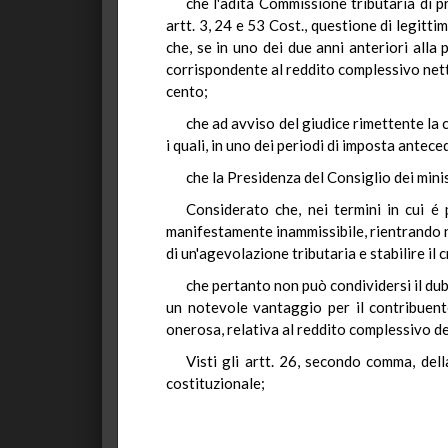
che l'adita Commissione tributaria di p
artt. 3, 24 e 53 Cost., questione di legitti
che, se in uno dei due anni anteriori alla 
corrispondente al reddito complessivo netto d
cento;
che ad avviso del giudice rimettente la 
i quali, in uno dei periodi di imposta ante
che la Presidenza del Consiglio dei min
Considerato che, nei termini in cui é 
manifestamente inammissibile, rientrando n
di un'agevolazione tributaria e stabilire il 
che pertanto non può condividersi il dub
un notevole vantaggio per il contribuente
onerosa, relativa al reddito complessivo de
Visti gli artt. 26, secondo comma, del
costituzionale;