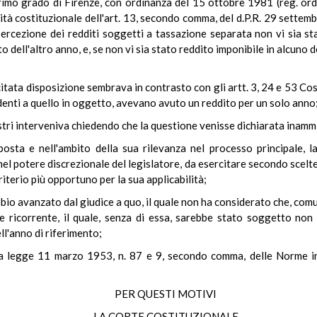
rimo grado di Firenze, con ordinanza del 15 ottobre 1981 (reg. ord
mità costituzionale dell'art. 13, secondo comma, del d.P.R. 29 settemb
percezione dei redditi soggetti a tassazione separata non vi sia sta
ell'altro anno, e, se non vi sia stato reddito imponibile in alcuno dei
citata disposizione sembrava in contrasto con gli artt. 3, 24 e 53 Cos
cedenti a quello in oggetto, avevano avuto un reddito per un solo anno
istri interveniva chiedendo che la questione venisse dichiarata inamm
posta e nell'ambito della sua rilevanza nel processo principale, 
el potere discrezionale del legislatore, da esercitare secondo scelt
criterio più opportuno per la sua applicabilità;
bio avanzato dal giudice a quo, il quale non ha considerato che, com
 ricorrente, il quale, senza di essa, sarebbe stato soggetto non 
ll'anno di riferimento;
la legge 11 marzo 1953, n. 87 e 9, secondo comma, delle Norme int
PER QUESTI MOTIVI
LA CORTE COSTITUZIONALE