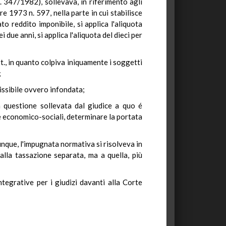
. 347/1982), sollevava, in riferimento agli
re 1973 n. 597, nella parte in cui stabilisce
to reddito imponibile, si applica l'aliquota
 due anni, si applica l'aliquota del dieci per
t., in quanto colpiva iniquamente i soggetti
;
issibile ovvero infondata;
la questione sollevata dal giudice a quo é
e economico-sociali, determinare la portata
unque, l'impugnata normativa si risolveva in
alla tassazione separata, ma a quella, più
egrative per i giudizi davanti alla Corte