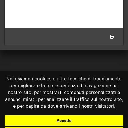
Noi usiamo i cookies e altre tecniche di tracciamento
per migliorare la tua esperienza di navigazione nel
CONSULTA ONLINE DAL 1995 -
NOTE LEGALI
nostro sito, per mostrarti contenuti personalizzati e
annunci mirati, per analizzare il traffico sul nostro sito,
Consulta OnLine non ha prodotto e non è responsabile per i contenuti e
le informazioni legali di siti collegati.
e per capire da dove arrivano i nostri visitatori.
La consultazione di questi o del materiale contenuto nel sito non
costituisce una relazione di consulenza legale.
Accetto
Nessuno deve confidare o agire in base alle informazioni disponibili in