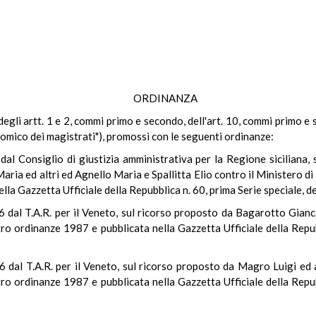
ORDINANZA
e degli artt. 1 e 2, commi primo e secondo, dell'art. 10, commi primo 
nomico dei magistrati"), promossi con le seguenti ordinanze:
al Consiglio di giustizia amministrativa per la Regione siciliana, su
ria ed altri ed Agnello Maria e Spallitta Elio contro il Ministero di g
lla Gazzetta Ufficiale della Repubblica n. 60, prima Serie speciale, d
 dal T.A.R. per il Veneto, sul ricorso proposto da Bagarotto Gianca
istro ordinanze 1987 e pubblicata nella Gazzetta Ufficiale della Repu
dal T.A.R. per il Veneto, sul ricorso proposto da Magro Luigi ed a
istro ordinanze 1987 e pubblicata nella Gazzetta Ufficiale della Repu