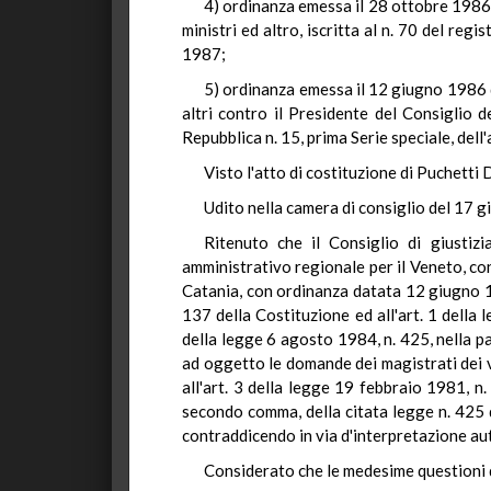
4) ordinanza emessa il 28 ottobre 1986 d
ministri ed altro, iscritta al n. 70 del reg
1987;
5) ordinanza emessa il 12 giugno 1986 da
altri contro il Presidente del Consiglio d
Repubblica n. 15, prima Serie speciale, del
Visto l'atto di costituzione di Puchetti 
Udito nella camera di consiglio del 17 
Ritenuto che il Consiglio di giustiz
amministrativo regionale per il Veneto, con
Catania, con ordinanza datata 12 giugno 19
137 della Costituzione ed all'art. 1 della 
della legge 6 agosto 1984, n. 425, nella par
ad oggetto le domande dei magistrati dei va
all'art. 3 della legge 19 febbraio 1981, n. 
secondo comma, della citata legge n. 425 d
contraddicendo in via d'interpretazione au
Considerato che le medesime questioni d