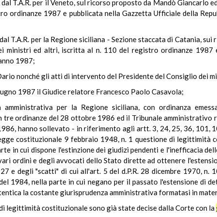
al T.A.R. per il Veneto, sul ricorso proposto da Mandò Giancarlo ed 
istro ordinanze 1987 e pubblicata nella Gazzetta Ufficiale della Repu
l T.A.R. per la Regione siciliana - Sezione staccata di Catania, sui r
ei ministri ed altri, iscritta al n. 110 del registro ordinanze 1987 
l'anno 1987;
Dario nonché gli atti di intervento del Presidente del Consiglio dei mi
giugno 1987 il Giudice relatore Francesco Paolo Casavola;
ia amministrativa per la Regione siciliana, con ordinanza emess
 tre ordinanze del 28 ottobre 1986 ed il Tribunale amministrativo re
86, hanno sollevato - in riferimento agli artt. 3, 24, 25, 36, 101,
legge costituzionale 9 febbraio 1948, n. 1 questione di legittimità c
te in cui dispone l'estinzione dei giudizi pendenti e l'inefficacia d
ri ordini e degli avvocati dello Stato dirette ad ottenere l'estension
27 e degli "scatti" di cui all'art. 5 del d.P.R. 28 dicembre 1970, n.
el 1984, nella parte in cui negano per il passato l'estensione di de
tentica la costante giurisprudenza amministrativa formatasi in mater
i legittimità costituzionale sono già state decise dalla Corte con la