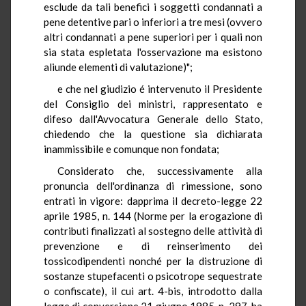
esclude da tali benefici i soggetti condannati a
pene detentive pari o inferiori a tre mesi (ovvero
altri condannati a pene superiori per i quali non
sia stata espletata l'osservazione ma esistono
aliunde elementi di valutazione)";
e che nel giudizio é intervenuto il Presidente
del Consiglio dei ministri, rappresentato e
difeso dall'Avvocatura Generale dello Stato,
chiedendo che la questione sia dichiarata
inammissibile e comunque non fondata;
Considerato che, successivamente alla
pronuncia dell'ordinanza di rimessione, sono
entrati in vigore: dapprima il decreto-legge 22
aprile 1985, n. 144 (Norme per la erogazione di
contributi finalizzati al sostegno delle attività di
prevenzione e di reinserimento dei
tossicodipendenti nonché per la distruzione di
sostanze stupefacenti o psicotrope sequestrate
o confiscate), il cui art. 4-bis, introdotto dalla
legge di conversione 21 giugno 1985, n. 297, ha