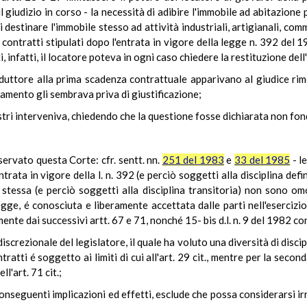
l giudizio in corso - la necessità di adibire l'immobile ad abitazione 
di destinare l'immobile stesso ad attività industriali, artigianali, comme
i contratti stipulati dopo l'entrata in vigore della legge n. 392 del
i, infatti, il locatore poteva in ogni caso chiedere la restituzione del
nduttore alla prima scadenza contrattuale apparivano al giudice rime
tamento gli sembrava priva di giustificazione;
stri interveniva, chiedendo che la questione fosse dichiarata non fon
ervato questa Corte: cfr. sentt. nn.
251 del 1983
e
33 del 1985
- l
ntrata in vigore della l. n. 392 (e perciò soggetti alla disciplina defi
stessa (e perciò soggetti alla disciplina transitoria) non sono omo
legge, é conosciuta e liberamente accettata dalle parti nell'eserciz
nte dai successivi artt. 67 e 71, nonché 15- bis d.l. n. 9 del 1982 conv
discrezionale del legislatore, il quale ha voluto una diversità di disci
ratti é soggetto ai limiti di cui all'art. 29 cit., mentre per la seco
l'art. 71 cit.;
conseguenti implicazioni ed effetti, esclude che possa considerarsi ir