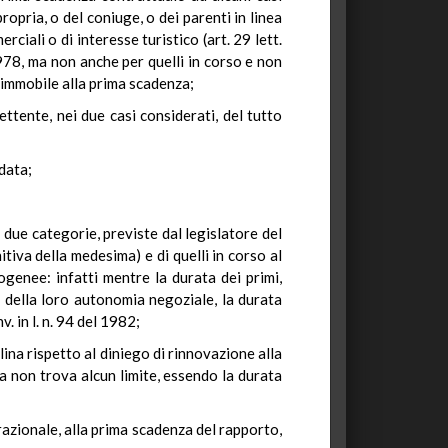
propria, o del coniuge, o dei parenti in linea
rciali o di interesse turistico (art. 29 lett.
 1978, ma non anche per quelli in corso e non
l'immobile alla prima scadenza;
ttente, nei due casi considerati, del tutto
data;
e due categorie, previste dal legislatore del
nitiva della medesima) e di quelli in corso al
genee: infatti mentre la durata dei primi,
io della loro autonomia negoziale, la durata
. in l. n. 94 del 1982;
plina rispetto al diniego di rinnovazione alla
nda non trova alcun limite, essendo la durata
razionale, alla prima scadenza del rapporto,