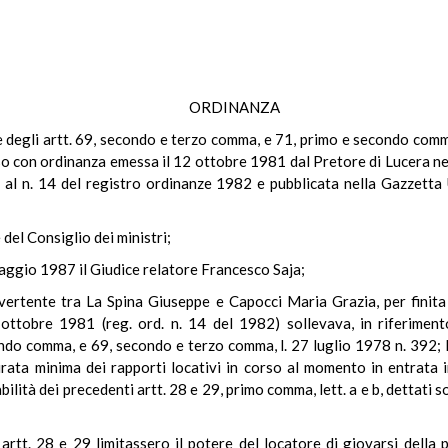
ORDINANZA
le degli artt. 69, secondo e terzo comma, e 71, primo e secondo comma
sso con ordinanza emessa il 12 ottobre 1981 dal Pretore di Lucera ne
 al n. 14 del registro ordinanze 1982 e pubblicata nella Gazzetta U
 del Consiglio dei ministri;
maggio 1987 il Giudice relatore Francesco Saja;
 vertente tra La Spina Giuseppe e Capocci Maria Grazia, per finita 
ttobre 1981 (reg. ord. n. 14 del 1982) sollevava, in riferimento a
ndo comma, e 69, secondo e terzo comma, l. 27 luglio 1978 n. 392; l'
durata minima dei rapporti locativi in corso al momento in entrata 
lità dei precedenti artt. 28 e 29, primo comma, lett. a e b, dettati sol
artt. 28 e 29 limitassero il potere del locatore di giovarsi della