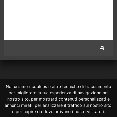
Noi usiamo i cookies e altre tecniche di tracciamento
per migliorare la tua esperienza di navigazione nel
CONSULTA ONLINE DAL 1995 -
NOTE LEGALI
nostro sito, per mostrarti contenuti personalizzati e
annunci mirati, per analizzare il traffico sul nostro sito,
Consulta OnLine non ha prodotto e non è responsabile per i contenuti e
le informazioni legali di siti collegati.
e per capire da dove arrivano i nostri visitatori.
La consultazione di questi o del materiale contenuto nel sito non