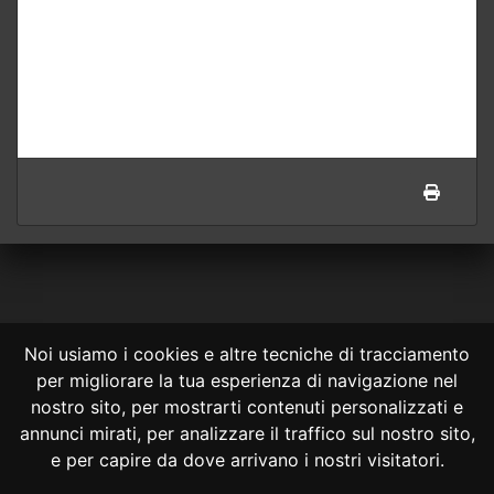
Noi usiamo i cookies e altre tecniche di tracciamento
per migliorare la tua esperienza di navigazione nel
CONSULTA ONLINE DAL 1995 -
NOTE LEGALI
nostro sito, per mostrarti contenuti personalizzati e
annunci mirati, per analizzare il traffico sul nostro sito,
Consulta OnLine non ha prodotto e non è responsabile per i contenuti e
le informazioni legali di siti collegati.
e per capire da dove arrivano i nostri visitatori.
La consultazione di questi o del materiale contenuto nel sito non