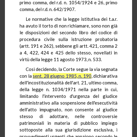
primo comma, del r.d. n. 1054/1924 e 26, primo
comma, del r.d. n. 642/1907.
Le normative che la legge istitutiva dei t.a.r.
ha avuto il torto di non richiamare, sono non già
le disposizioni del secondo libro del codice di
procedura civile sulla istruzione probatoria
(artt. 191 e 262), sebbene gli artt. 421, comma 2
a 4, 422, 424 e 425 dello stesso, novellati in
virtù della legge 11 agosto 1973, n. 533.
Così decidendo, la Corte segue la via segnata
con la
sent. 28 giugno 1985, n. 190
, dichiarativa
dell'incostituzionalità dell'art. 21, ultimo comma,
della legge n. 1034/1971 nella parte in cui,
limitando l'intervento d'urgenza del giudice
amministrativo alla sospensione dell'esecutività
dell'atto impugnato, non consente al giudice
stesso di adottare, nelle controversie
patrimoniali in materia di pubblico impiego
sottoposte alla sua giurisdizione esclusiva, i
provvedimenti urgenti che appaiono secondo le