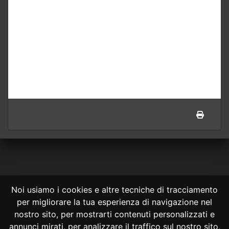
Noi usiamo i cookies e altre tecniche di tracciamento
per migliorare la tua esperienza di navigazione nel
CONSULTA ONLINE DAL 1995 -
NOTE LEGALI
nostro sito, per mostrarti contenuti personalizzati e
annunci mirati, per analizzare il traffico sul nostro sito,
Consulta OnLine non ha prodotto e non è responsabile per i contenuti e