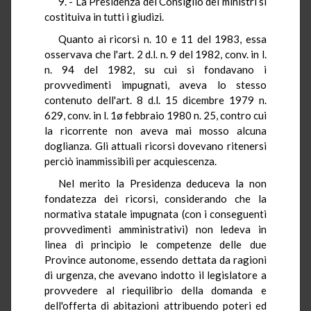
9. - La Presidenza del Consiglio dei ministri si
costituiva in tutti i giudizi.
Quanto ai ricorsi n. 10 e 11 del 1983, essa
osservava che l'art. 2 d.l. n. 9 del 1982, conv. in l.
n. 94 del 1982, su cui si fondavano i
provvedimenti impugnati, aveva lo stesso
contenuto dell'art. 8 d.l. 15 dicembre 1979 n.
629, conv. in l. 1ø febbraio 1980 n. 25, contro cui
la ricorrente non aveva mai mosso alcuna
doglianza. Gli attuali ricorsi dovevano ritenersi
perciò inammissibili per acquiescenza.
Nel merito la Presidenza deduceva la non
fondatezza dei ricorsi, considerando che la
normativa statale impugnata (con i conseguenti
provvedimenti amministrativi) non ledeva in
linea di principio le competenze delle due
Province autonome, essendo dettata da ragioni
di urgenza, che avevano indotto il legislatore a
provvedere al riequilibrio della domanda e
dell'offerta di abitazioni attribuendo poteri ed