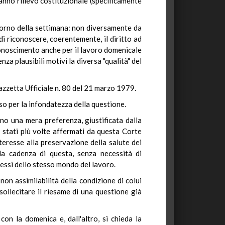
hanno rilievo costituzionale (specificamente
giorno della settimana: non diversamente da
 di riconoscere, coerentemente, il diritto ad
conoscimento anche per il lavoro domenicale
za plausibili motivi la diversa "qualità" del
azzetta Ufficiale n. 80 del 21 marzo 1979.
uso per la infondatezza della questione.
no una mera preferenza, giustificata dalla
o stati più volte affermati da questa Corte
interesse alla preservazione della salute dei
la cadenza di questa, senza necessità di
ressi dello stesso mondo del lavoro.
non assimilabilità della condizione di colui
ollecitare il riesame di una questione già
on la domenica e, dall'altro, si chieda la