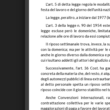
L'art. 5 di detta legge regola le modalit
festa del lavoro e del giorno dell'unità naz
La legge, peraltro, a iniziare dal 1977 (
L'art. 3 della legge n. 90 del 1954 esten
legge escluse però le domeniche, limitatam
relazione alle ore di lavoro da essi compiut
Il riposo settimanale trova, invece, la 
con la domenica; ma per le attività per le
anche in giorno diverso dalla domenica e p
cui risultano addetti gli attori del giudizio a
Successivamente, l'art. 36 Cost. ha gar
concreta della materia che, del resto, é alq
degli automezzi pubblici di linea extraurban
al detto personale spetta un riposo sett
riposo coincide con il giorno stabilito nel t
Anche Convenzioni internazionali, ra
contrattazione collettiva per le varie spe
maggiorazioni di paga a favore dei lavorat