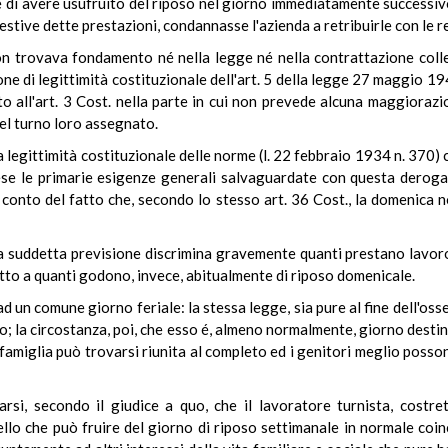
 di avere usufruito del riposo nel giorno immediatamente successivo a
stive dette prestazioni, condannasse l'azienda a retribuirle con le r
on trovava fondamento né nella legge né nella contrattazione colle
one di legittimità costituzionale dell'art. 5 della legge 27 maggio 19
o all'art. 3 Cost. nella parte in cui non prevede alcuna maggioraz
el turno loro assegnato.
 legittimità costituzionale delle norme (l. 22 febbraio 1934 n. 370) 
ese le primarie esigenze generali salvaguardate con questa deroga 
conto del fatto che, secondo lo stesso art. 36 Cost., la domenica 
a suddetta previsione discrimina gravemente quanti prestano lavoro
petto a quanti godono, invece, abitualmente di riposo domenicale.
d un comune giorno feriale: la stessa legge, sia pure al fine dell'oss
tivo; la circostanza, poi, che esso é, almeno normalmente, giorno desti
 famiglia può trovarsi riunita al completo ed i genitori meglio posso
si, secondo il giudice a quo, che il lavoratore turnista, costret
lo che può fruire del giorno di riposo settimanale in normale coin