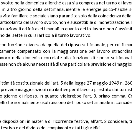
svolto nella domenica allorché essa sia compresa nel turno di lavor
 in altro giorno della settimana, mentre le energie psico-fisiche s
a vita familiare e sociale siano garantite solo dalla coincidenza dell
articolarità del lavoro svolto, non é suscettibile di monetizzazione.
tà nazionali ed infrasettimanali in quanto detto lavoro non é assimi
 dei sette in cui si articola il turno lavorativo.
 con funzione diversa da quella del riposo settimanale, per cui il ma
stamente compensato con la maggiorazione per lavoro straordin
lavoro nella domenica correlate alla funzione di riposo settimanal
 esse non c'é alcuna necessità di una particolare previsione di maggio
egittimità costituzionale dell'art. 5 della legge 27 maggio 1949 n. 260
n prevede maggiorazioni retributive per il lavoro prestato dai turni
imo giorno di riposo, in quanto violerebbe l'art. 3, primo comma, 
uelli che normalmente usufruiscono del riposo settimanale in coincid
isposizioni in materia di ricorrenze festive, all'art. 2 considera, tr
festivo e del divieto del compimento di atti giuridici.