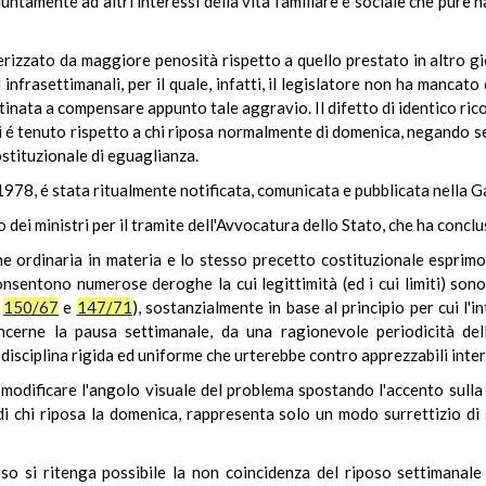
iuntamente ad altri interessi della vita familiare e sociale che pure 
tterizzato da maggiore penosità rispetto a quello prestato in altro 
 infrasettimanali, per il quale, infatti, il legislatore non ha mancato
inata a compensare appunto tale aggravio. Il difetto di identico ri
i é tenuto rispetto a chi riposa normalmente di domenica, negando sen
ostituzionale di eguaglianza.
1978, é stata ritualmente notificata, comunicata e pubblicata nella G
 dei ministri per il tramite dell'Avvocatura dello Stato, che ha concl
e ordinaria in materia e lo stesso precetto costituzionale esprimo
onsentono numerose deroghe la cui legittimità (ed i cui limiti) son
,
150/67
e
147/71
), sostanzialmente in base al principio per cui l'
ncerne la pausa settimanale, da una ragionevole periodicità del
disciplina rigida ed uniforme che urterebbe contro apprezzabili inte
 modificare l'angolo visuale del problema spostando l'accento sulla 
i chi riposa la domenica, rappresenta solo un modo surrettizio di s
so si ritenga possibile la non coincidenza del riposo settimanale c