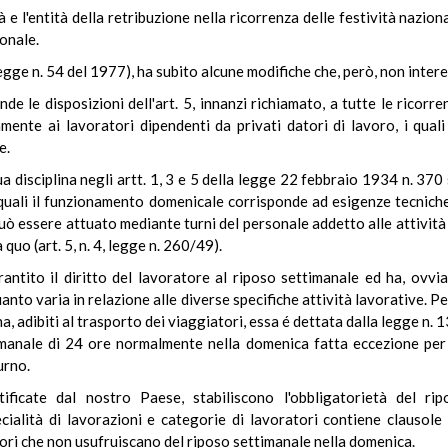
à e l'entità della retribuzione nella ricorrenza delle festività naziona
ionale.
legge n. 54 del 1977), ha subito alcune modifiche che, però, non inter
de le disposizioni dell'art. 5, innanzi richiamato, a tutte le ricorre
ente ai lavoratori dipendenti da privati datori di lavoro, i quali
e.
sua disciplina negli artt. 1, 3 e 5 della legge 22 febbraio 1934 n. 3
 quali il funzionamento domenicale corrisponde ad esigenze tecniche 
uò essere attuato mediante turni del personale addetto alle attività 
 quo (art. 5, n. 4, legge n. 260/49).
antito il diritto del lavoratore al riposo settimanale ed ha, ovvia
uanto varia in relazione alle diverse specifiche attività lavorative. 
a, adibiti al trasporto dei viaggiatori, essa é dettata dalla legge n. 1
imanale di 24 ore normalmente nella domenica fatta eccezione per i
urno.
tificate dal nostro Paese, stabiliscono l'obbligatorietà del ri
cialità di lavorazioni e categorie di lavoratori contiene clausole
ori che non usufruiscano del riposo settimanale nella domenica.