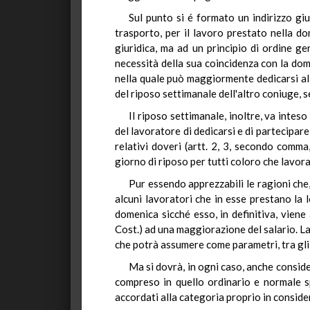
Sul punto si é formato un indirizzo giu
trasporto, per il lavoro prestato nella 
giuridica, ma ad un principio di ordine ge
necessità della sua coincidenza con la dome
nella quale può maggiormente dedicarsi alle
del riposo settimanale dell'altro coniuge, se 
Il riposo settimanale, inoltre, va inte
del lavoratore di dedicarsi e di partecipare
relativi doveri (artt. 2, 3, secondo com
giorno di riposo per tutti coloro che lavor
Pur essendo apprezzabili le ragioni che,
alcuni lavoratori che in esse prestano la 
domenica sicché esso, in definitiva, viene 
Cost.) ad una maggiorazione del salario. La
che potrà assumere come parametri, tra gli al
Ma si dovrà, in ogni caso, anche consid
compreso in quello ordinario e normale spet
accordati alla categoria proprio in conside