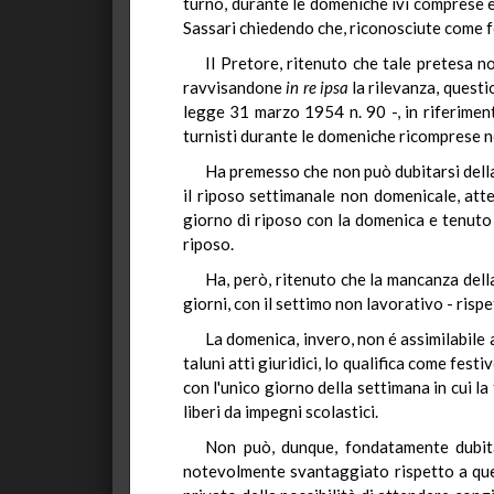
turno, durante le domeniche ivi comprese e
Sassari chiedendo che, riconosciute come fe
Il Pretore, ritenuto che tale pretesa n
ravvisandone
in re ipsa
la rilevanza, questi
legge 31 marzo 1954 n. 90 -, in riferiment
turnisti durante le domeniche ricomprese n
Ha premesso che non può dubitarsi della
il riposo settimanale non domenicale, att
giorno di riposo con la domenica e tenuto 
riposo.
Ha, però, ritenuto che la mancanza dell
giorni, con il settimo non lavorativo - ris
La domenica, invero, non é assimilabile a
taluni atti giuridici, lo qualifica come fes
con l'unico giorno della settimana in cui la
liberi da impegni scolastici.
Non può, dunque, fondatamente dubitar
notevolmente svantaggiato rispetto a quel