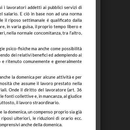
i lavoratori addetti ai pubblici servizi di
l salario. E ciò in base non ad una norma
e il riposo settimanale é qualificato dalla
e, in varia guisa, il proprio tempo libero e
ri, nella normale concomitanza, tra l'altro,
gie psico-fisiche ma anche come possibilità
ruendo dei relativi benefici ed adempiendo ai
ato e ritenuto comunemente e generalmente
 anche la domenica per alcune attività e per
enosità che assume il lavoro prestato nella
ali. Onde il diritto del lavoratore (art. 36
 fonti collettive e, in mancanza, al giudice
uttosto, il lavoro straordinario.
te la domenica, un compenso proprio sia già
iposi ulteriori, le riduzioni di orario ecc.
 comprensivi anche della domenica.