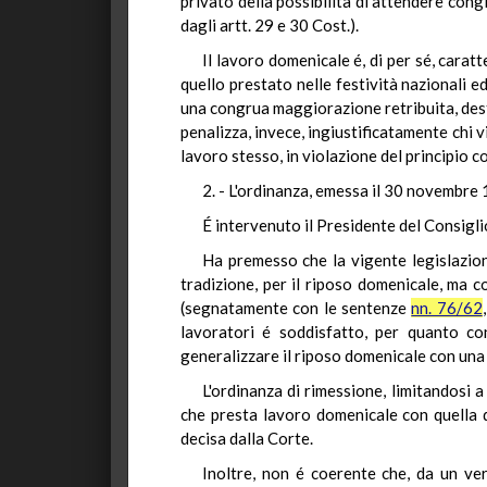
privato della possibilità di attendere cong
dagli artt. 29 e 30 Cost.).
Il lavoro domenicale é, di per sé, cara
quello prestato nelle festività nazionali ed
una congrua maggiorazione retribuita, dest
penalizza, invece, ingiustificatamente chi v
lavoro stesso, in violazione del principio c
2. - L'ordinanza, emessa il 30 novembre 
É intervenuto il Presidente del Consiglio
Ha premesso che la vigente legislazion
tradizione, per il riposo domenicale, ma c
(segnatamente con le sentenze
nn. 76/62
lavoratori é soddisfatto, per quanto co
generalizzare il riposo domenicale con una 
L'ordinanza di rimessione, limitandosi a
che presta lavoro domenicale con quella d
decisa dalla Corte.
Inoltre, non é coerente che, da un ver