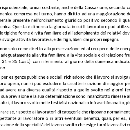
risprudenziale, ormai costante, anche della Cassazione, secondo cui 
domenica compresa nel turno, hanno diritto ad una maggiorazione de
nerale presente nell'ordinamento giuridico positivo secondo il qual
nica. Questa é di norma la giornata in cui il lavoratore può utilizzar
 tipiche forme di vita familiare ed all'adempimento dei relativi dove
svolge attività lavorativa, e dei figli, liberi dai propri impegni.
so non solo come diretto alla preservazione ed al recupero delle ener
 adeguatamente alla vita familiare, alla vita sociale e di relazione f
ma, 31 e 35 Cost.), con riferimento al giorno della domenica indic
ano.
 per esigenze pubbliche e sociali, richiedono che il lavoro si svolga
loro opera, non si può escludere la caratterizzazione di maggior p
ad avere una diversa qualità rispetto a quello svolto nei giorni feri
 sua previsione e la sua determinazione sono innanzitutto rimesse alle
tri, il lavoro svolto nelle festività nazionali o infrasettimanali o, pi
erare se, rispetto ai lavoratori di categorie che riposano normalmen
tante al lavoratore o in altri eventuali benefici, quali, per es., i r
razione della specialità del lavoro svolto che esige turni lavorativi